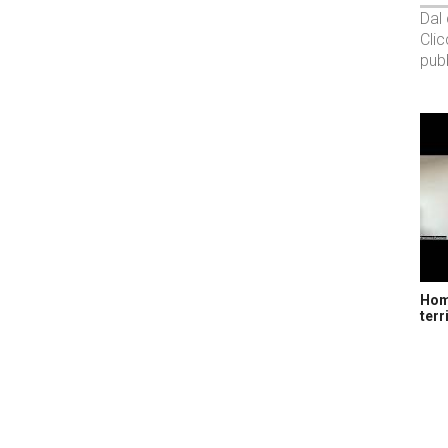
Dal
Cli
pubb
Home
terr