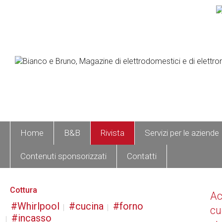
Home
B&B
Rivista
Servizi per le aziende
Contenuti sponsorizzati
Contatti
Cottura
A
Whirlpool
cucina
forno
cu
incasso