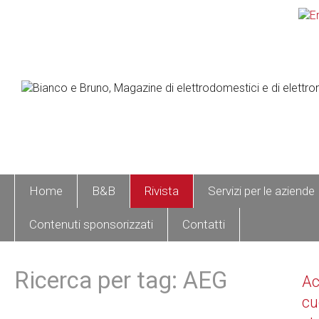
Home
B&B
Rivista
Servizi per le aziende
Contenuti sponsorizzati
Contatti
Ricerca per tag: AEG
A
cu