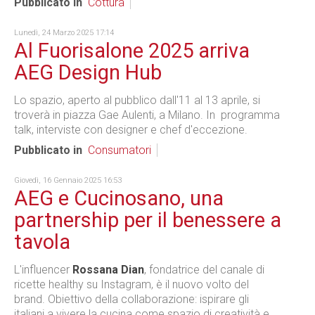
Pubblicato in
Cottura
Lunedì, 24 Marzo 2025 17:14
Al Fuorisalone 2025 arriva
AEG Design Hub
Lo spazio, aperto al pubblico dall'11 al 13 aprile, si
troverà in piazza Gae Aulenti, a Milano. In programma
talk, interviste con designer e chef d'eccezione.
Pubblicato in
Consumatori
Giovedì, 16 Gennaio 2025 16:53
AEG e Cucinosano, una
partnership per il benessere a
tavola
L'influencer
Rossana Dian
, fondatrice del canale di
ricette healthy su Instagram, è il nuovo volto del
brand. Obiettivo della collaborazione: ispirare gli
italiani a vivere la cucina come spazio di creatività e