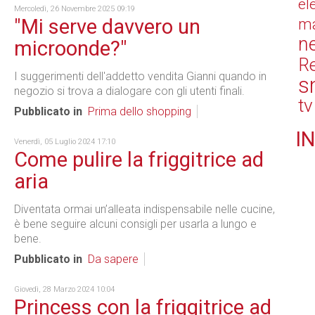
el
Mercoledì, 26 Novembre 2025 09:19
"Mi serve davvero un
ma
n
microonde?"
Re
I suggerimenti dell'addetto vendita Gianni quando in
s
negozio si trova a dialogare con gli utenti finali.
tv
Pubblicato in
Prima dello shopping
IN
Venerdì, 05 Luglio 2024 17:10
Come pulire la friggitrice ad
aria
Diventata ormai un’alleata indispensabile nelle cucine,
è bene seguire alcuni consigli per usarla a lungo e
bene.
Pubblicato in
Da sapere
Giovedì, 28 Marzo 2024 10:04
Princess con la friggitrice ad