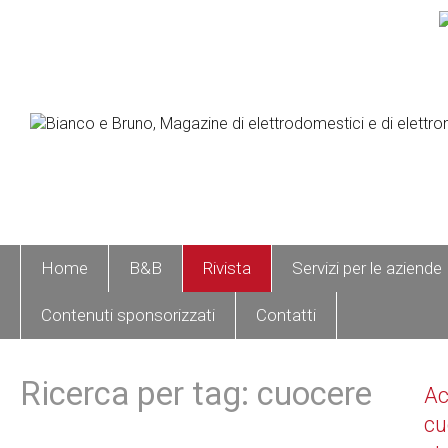
Home
B&B
Rivista
Servizi per le aziende
Contenuti sponsorizzati
Contatti
Ricerca per tag: cuocere
A
cu