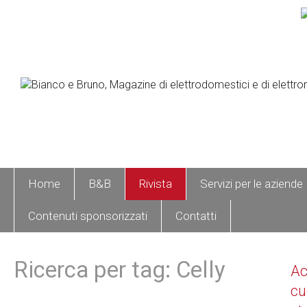
Home
B&B
Rivista
Servizi per le aziende
Contenuti sponsorizzati
Contatti
Ricerca per tag: Celly
A
cu