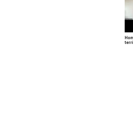
Home
terr