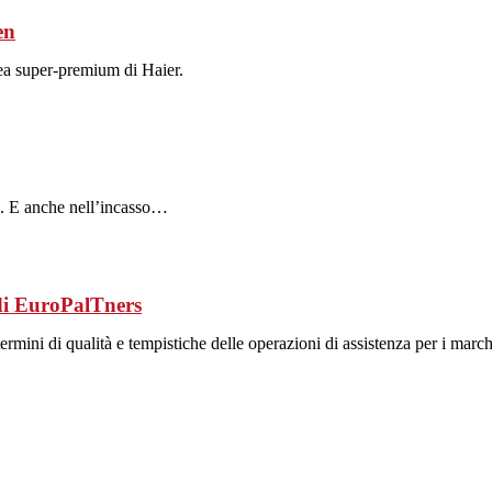
en
ea super-premium di Haier.
%. E anche nell’incasso…
 di EuroPalTners
 termini di qualità e tempistiche delle operazioni di assistenza per i ma