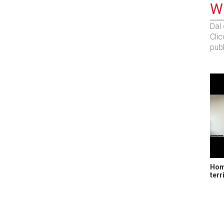
WE
Dal
Cli
pubb
Home
terr