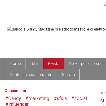
Home
B&B
Rivista
Servizi per le aziende
Contenuti sponsorizzati
Contatti
Consumatori
A
Candy
marketing
sfida
social
cu
influencer