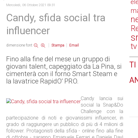
el
Mercoledì, 06 Ottobre 2021 09:31
ma
Candy, sfida social tra
n
Re
influencer
s
tv
dimensione font
Stampa
Email
Fino alla fine del mese un gruppo di
TI
giovani talent, capeggiato da La Pina, si
cimenterà con il forno Smart Steam e
A
la lavatrice RapidO’ PRO.
Candy lancia sui
social la Snap&Do
Challenge con la
partecipazione di noti e giovanissimi influencer, in
grado di raggiungere un pubblico di più di 4 milioni di
follower. Protagonisti della sfida - online fino alla fine
di ottobre - saranno Emanuele Ferrari e Daniele Davì