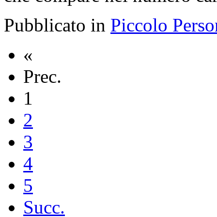
Pubblicato in
Piccolo Perso
«
Prec.
1
2
3
4
5
Succ.