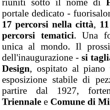
riuniti sotto il nome di
portale dedicato - fuorisalon
17 percorsi nella città
,
11 
percorsi tematici
. Una fo
unica al mondo. Il pross
dell'inaugurazione -
si tagl
Design
, ospitato al piano
esposizione stabile di pez
partire dal 1927, for
Triennale
e
Comune di Mi