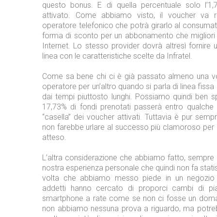
questo bonus. E di quella percentuale solo l’1
attivato. Come abbiamo visto, il voucher va r
operatore telefonico che potrà girarlo al consumat
forma di sconto per un abbonamento che migliori
Internet. Lo stesso provider dovrà altresì fornire u
linea con le caratteristiche scelte da Infratel.
Come sa bene chi ci è già passato almeno una vol
operatore per un’altro quando si parla di linea fiss
dai tempi piuttosto lunghi. Possiamo quindi ben s
17,73% di fondi prenotati passerà entro qualche 
“casella” dei voucher attivati. Tuttavia è pur semp
non farebbe urlare al successo più clamoroso per
atteso.
L’altra considerazione che abbiamo fatto, sempre 
nostra esperienza personale che quindi non fa statis
volta che abbiamo messo piede in un negozio di
addetti hanno cercato di proporci cambi di pia
smartphone a rate come se non ci fosse un doma
non abbiamo nessuna prova a riguardo, ma potre