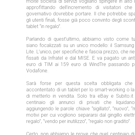
molte società di servizi vogliano spingere in alto i
approfittando dell’incremento di visitatori ch
governativo dovrebbe portare. Il che potrebbe spa
gli utenti finali, fosse già poco convinto degli scont
tablet “in regalo”.
Parlando di quest’ultimo, abbiamo visto come tutt
siano focalizzati su un unico modello: il Samsun
Lite. L’unico, per specifiche e fascia prezzo, che rie
fissati da Infratel e dal MISE. E va pagato un ant
euro di TIM ai 159 euro di WindTre passando pe
Vodafone.
Sarà forse per questa scelta obbligata che
accontentato di un tablet per lo smart-working o l
di metterlo in vendita. Solo tra eBay e Subito.it
centinaio gli annunci di privati che liquidano
aggiungendo le parole chiave “sigillato”, “nuovo”, “
motivi per cui vogliono separarsi dal gingillo elet
regalo”, “vendo per inutilizzo”, “regalo non gradito”.
Certo, non abbiamo le prove che quel centinaio di