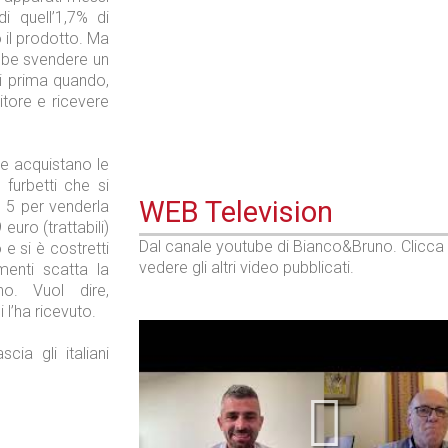
Industria
di quell’1,7% di
o il prodotto. Ma
bbe svendere un
ni prima quando,
itore e ricevere
e acquistano le
 furbetti che si
WEB Television
n 5 per venderla
euro (trattabili)
Dal canale youtube di Bianco&Bruno. Clicca
e si è costretti
vedere gli altri video pubblicati.
imenti scatta la
o. Vuol dire,
l’ha ricevuto.
ia gli italiani