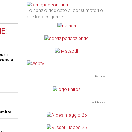
Lo spazio dedicato ai consumatori e
alle loro esigenze
E:
er i
ivono al
Partner:
s
Pubblicità:
cembre