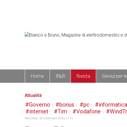
Home
B&B
Rivista
Servizi per l
Attualità
Governo
bonus
pc
informatic
internet
Tim
Vodafone
WindT
Mercoledì, 09 Dicembre 2020 17:15