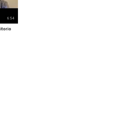
6:54
itorio