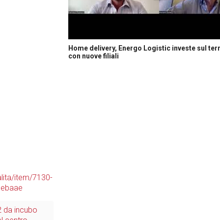
Home delivery, Energo Logistic investe sul terr
con nuove filiali
lita/item/7130-
1ebaae
2 da incubo