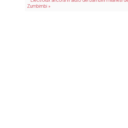
Electrolux ancora in aiuto dei bambini milanesi d
Zumbimbi »
Bianco & Bruno
Periodico on line di elettrodomestici e di elettronica di consumo
info@biancoebruno.it
2020 ©
Gienne Editore srl
.