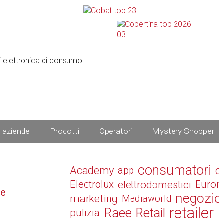
e aziende
Prodotti
Operatori
Mystery Shopper
consumatori
Academy
app
a
Electrolux
elettrodomestici
Euro
re
negozi
marketing
Mediaworld
retailer
Raee
Retail
pulizia