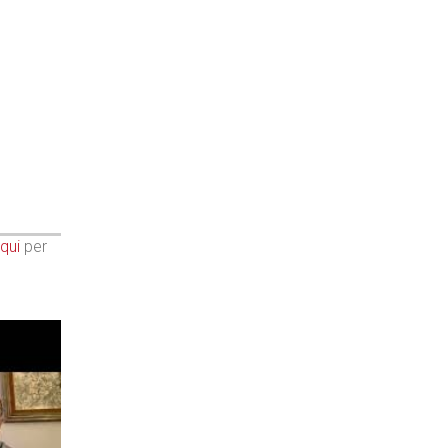
qui
per