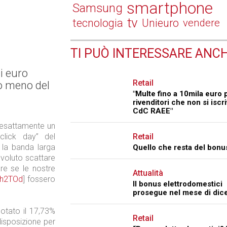
smartphone
Samsung
tv
tecnologia
Unieuro
vendere
TI PUÒ INTERESSARE ANCH
i euro
Retail
to meno del
"Multe fino a 10mila euro p
rivenditori che non si iscr
CdC RAEE"
 esattamente un
click day” del
Retail
 la banda larga
Quello che resta del bonu
voluto scattare
are se le nostre
Attualità
2Lh2TOd
] fossero
Il bonus elettrodomestici
prosegue nel mese di di
notato il 17,73%
Retail
disposizione per