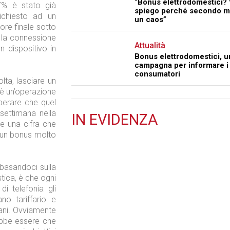
“Bonus elettrodomestici? 
,7% è stato già
spiego perché secondo m
ichiesto ad un
un caos”
ore finale sotto
 la connessione
Attualità
n dispositivo in
Bonus elettrodomestici, u
campagna per informare i
consumatori
ta, lasciare un
a è un’operazione
perare che quel
settimana nella
IN
EVIDENZA
re una cifra che
Retail
 un bonus molto
basandoci sulla
tica, è che ogni
 telefonia gli
no tariffario e
Il Blog di Nathan (vita da negozio)
ni. Ovviamente
bbe essere che