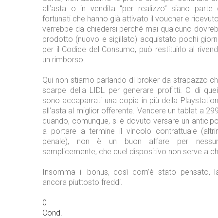
all’asta o in vendita “per realizzo” siano parte 
fortunati che hanno già attivato il voucher e ricevut
verrebbe da chiedersi perché mai qualcuno dovre
prodotto (nuovo e sigillato) acquistato pochi gior
per il Codice del Consumo, può restituirlo al rivend
un rimborso.
Qui non stiamo parlando di broker da strapazzo ch
scarpe della LIDL per generare profitti. O di quei
sono accaparrati una copia in più della Playstatio
all’asta al miglior offerente. Vendere un tablet a 299 
quando, comunque, si è dovuto versare un anticipo 
a portare a termine il vincolo contrattuale (altr
penale), non è un buon affare per nessun
semplicemente, che quel dispositivo non serve a chi 
Insomma il bonus, così com’è stato pensato, lasc
ancora piuttosto freddi.
0
Cond.