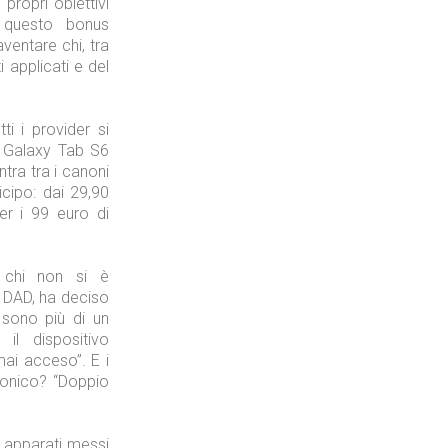
 propri obiettivi
e questo bonus
ventare chi, tra
Tecnologie
i applicati e del
i i provider si
g Galaxy Tab S6
ntra tra i canoni
icipo: dai 29,90
Industria
r i 99 euro di
 chi non si è
a DAD, ha deciso
 sono più di un
 il dispositivo
Prima dello shopping
mai acceso”. E i
tronico? “Doppio
 apparati messi