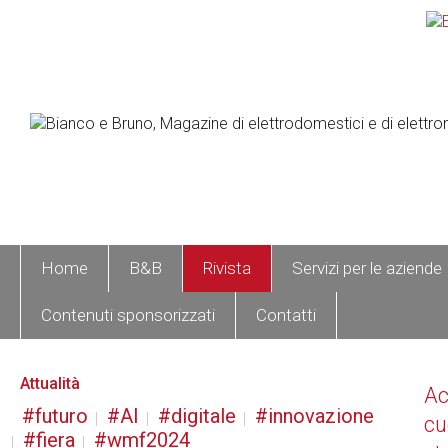
Home
B&B
Rivista
Servizi per le aziende
Contenuti sponsorizzati
Contatti
Attualità
A
futuro
AI
digitale
innovazione
cu
fiera
wmf2024