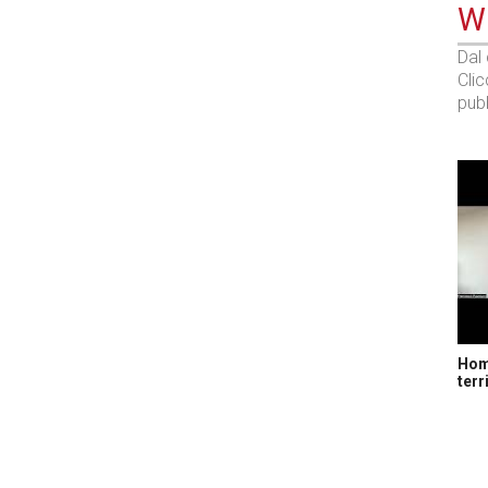
WE
Dal
Cli
pubb
Home
terr