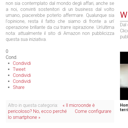
non sia contemplato dal mondo degli affari, anche se
a noi, convinti sostenitori di un business dal volto
WE
umano, piacerebbe poterlo affermare. Qualunque sia
l'opinione, resta il fatto che siamo di fronte a un’
Dal
operazione brillante da cui trarre ispirazione. Un’ultima
Cli
nota: attualmente il sito di Amazon non pubblicizza
pubb
questa sua iniziativa.
0
Cond.
Condividi
Tweet
Condividi
Condividi
Share
Altro in questa categoria:
« Il microonde è
Home
terr
pericoloso? No, ecco perché
Come configurare
lo smartphone »