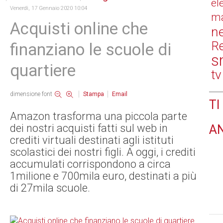
el
Venerdì, 17 Gennaio 2020 10:04
ma
Acquisti online che
n
Re
finanziano le scuole di
s
quartiere
tv
dimensione font
Stampa
Email
TI
Amazon trasforma una piccola parte
dei nostri acquisti fatti sul web in
A
crediti virtuali destinati agli istituti
scolastici dei nostri figli. A oggi, i crediti
accumulati corrispondono a circa
1milione e 700mila euro, destinati a più
di 27mila scuole.