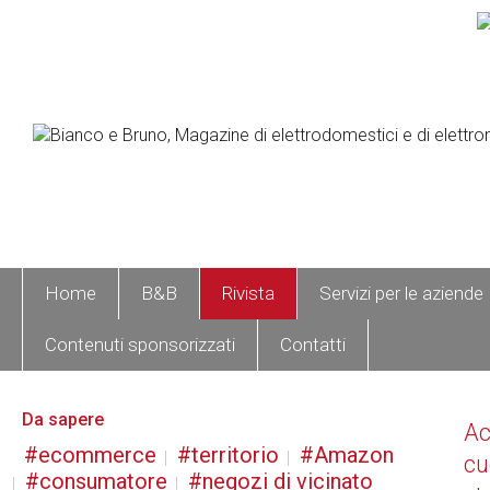
Home
B&B
Rivista
Servizi per le aziende
Contenuti sponsorizzati
Contatti
Da sapere
A
ecommerce
territorio
Amazon
cu
consumatore
negozi di vicinato