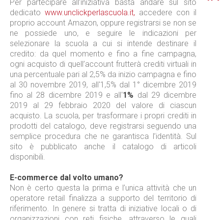
Per partecipare all’iniziativa basta andare sul sito
dedicato
www.unclickperlascuola.it,
accedere con il
proprio account Amazon, oppure registrarsi se non se
ne possiede uno, e seguire le indicazioni per
selezionare la scuola a cui si intende destinare il
credito: da quel momento e fino a fine campagna,
ogni acquisto di quell’account frutterà crediti virtuali in
una percentuale pari al 2,5% da inizio campagna e fino
al 30 novembre 2019, all'1,5% dal 1° dicembre 2019
fino al 28 dicembre 2019 e all'
1%
dal 29 dicembre
2019 al 29 febbraio 2020 del valore di ciascun
acquisto. La scuola, per trasformare i propri crediti in
prodotti del catalogo, deve registrarsi seguendo una
semplice procedura che ne garantisca l’identità. Sul
sito è pubblicato anche il catalogo di articoli
disponibili.
E-commerce dal volto umano?
Non è certo questa la prima e l’unica attività che un
operatore retail finalizza a supporto del territorio di
riferimento. In genere si tratta di iniziative locali o di
organizzazioni con reti fisiche, attraverso le quali