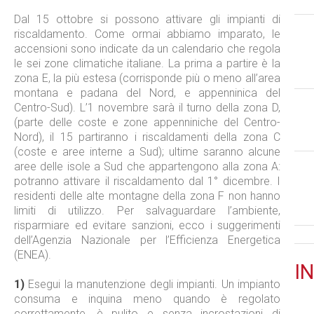
Dal 15 ottobre si possono attivare gli impianti di
riscaldamento. Come ormai abbiamo imparato, le
accensioni sono indicate da un calendario che regola
le sei zone climatiche italiane. La prima a partire è la
zona E, la più estesa (corrisponde più o meno all’area
montana e padana del Nord, e appenninica del
Centro-Sud). L’1 novembre sarà il turno della zona D,
(parte delle coste e zone appenniniche del Centro-
Nord), il 15 partiranno i riscaldamenti della zona C
(coste e aree interne a Sud); ultime saranno alcune
aree delle isole a Sud che appartengono alla zona A:
potranno attivare il riscaldamento dal 1° dicembre. I
residenti delle alte montagne della zona F non hanno
limiti di utilizzo. Per salvaguardare l’ambiente,
risparmiare ed evitare sanzioni, ecco i suggerimenti
dell’Agenzia Nazionale per l’Efficienza Energetica
(ENEA).
IN
1)
Esegui la manutenzione degli impianti. Un impianto
consuma e inquina meno quando è regolato
correttamente, è pulito e senza incrostazioni di