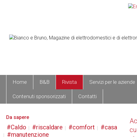
Home
B&B
Rivista
Servizi per le aziende
Contenuti sponsorizzati
Contatti
Da sapere
A
Caldo
riscaldare
comfort
casa
cu
manutenzione