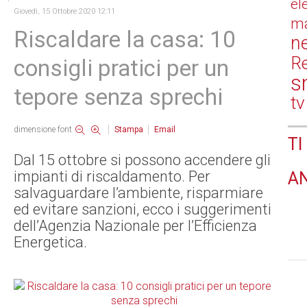
el
Giovedì, 15 Ottobre 2020 12:11
ma
Riscaldare la casa: 10
n
Re
consigli pratici per un
s
tepore senza sprechi
tv
dimensione font
Stampa
Email
TI
Dal 15 ottobre si possono accendere gli
impianti di riscaldamento. Per
A
salvaguardare l’ambiente, risparmiare
ed evitare sanzioni, ecco i suggerimenti
dell’Agenzia Nazionale per l’Efficienza
Energetica.