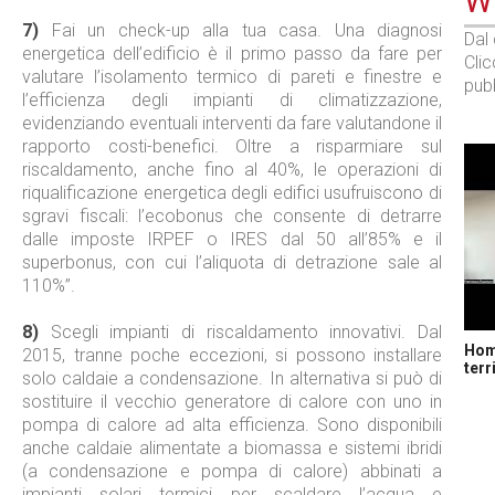
WE
7)
Fai un check-up alla tua casa. Una diagnosi
Dal
energetica dell’edificio è il primo passo da fare per
Cli
valutare l’isolamento termico di pareti e finestre e
pubb
l’efficienza degli impianti di climatizzazione,
evidenziando eventuali interventi da fare valutandone il
rapporto costi-benefici. Oltre a risparmiare sul
riscaldamento, anche fino al 40%, le operazioni di
riqualificazione energetica degli edifici usufruiscono di
sgravi fiscali: l’ecobonus che consente di detrarre
dalle imposte IRPEF o IRES dal 50 all’85% e il
superbonus, con cui l’aliquota di detrazione sale al
110%”.
8)
Scegli impianti di riscaldamento innovativi. Dal
Home
2015, tranne poche eccezioni, si possono installare
terr
solo caldaie a condensazione. In alternativa si può di
sostituire il vecchio generatore di calore con uno in
pompa di calore ad alta efficienza. Sono disponibili
anche caldaie alimentate a biomassa e sistemi ibridi
(a condensazione e pompa di calore) abbinati a
impianti solari termici per scaldare l’acqua e