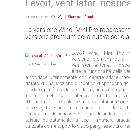
Levoit, ventilatori ricaric
dimensione font
Stampa
Email
La versione Windi Mini Pro rappresent
versione premium della nuova serie a 
Levoit Windi Mini Pro r
versione premium della 
Levoit Windi Mini Pro
ventilatori a torre. Il dis
tutte le funzionalità della v
arricchisce ulteriormente con caratteristiche innova
dotato di una stazione di ricarica dropandcharge,
modello più flessibile dell’intera gamma. Un anel
integrato nella parte inferiore, con tre modalità
diffonde una luce calda e funge da illuminazione
terrazze, balconi o in giardino. La modalità “
sensazione di benessere prima di andare a do
pulsare delicatamente la luce in maniera gradu
utilizzata come supporto visivo per gli esercizi di re