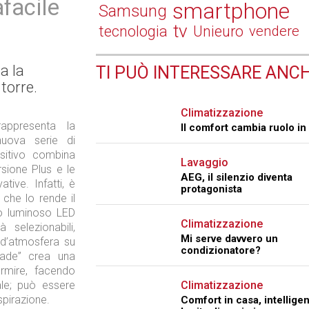
afacile
smartphone
Samsung
tv
tecnologia
Unieuro
vendere
a la
TI PUÒ INTERESSARE ANCH
torre.
Climatizzazione
appresenta la
Il comfort cambia ruolo in
nuova serie di
positivo combina
Lavaggio
ersione Plus e le
AEG, il silenzio diventa
tive. Infatti, è
protagonista
 che lo rende il
lo luminoso LED
Climatizzazione
 selezionabili,
Mi serve davvero un
 d’atmosfera su
condizionatore?
Fade” crea una
rmire, facendo
ale; può essere
Climatizzazione
spirazione.
Comfort in casa, intellige