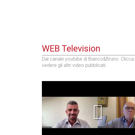
WEB Television
Dal canale youtube di Bianco&Bruno. Clicca
vedere gli altri video pubblicati.