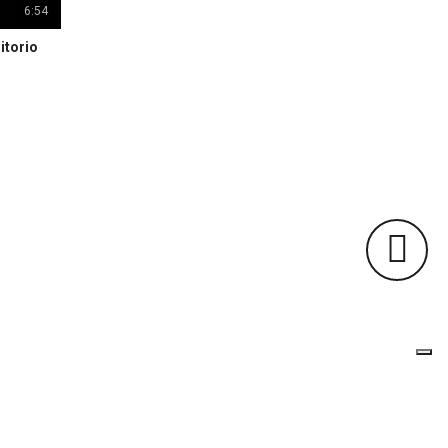
6:54
itorio