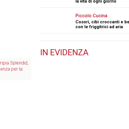
la vita di ogni giorno
Piccolo Cucina
Cosori, cibi croccanti e be
con le friggitrici ad aria
IN
EVIDENZA
Retail
impia Splendid,
genza per la
Il Blog di Nathan (vita da negozio)