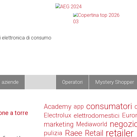
e aziende
Prodotti
Operatori
Mystery Shopper
consumatori
Academy
app
one a torre
Electrolux
elettrodomestici
Euro
negozi
marketing
Mediaworld
retailer
Raee
Retail
pulizia