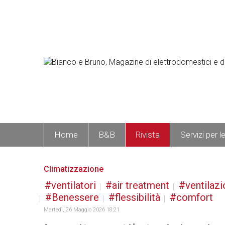
Home
B&B
Rivista
Servizi per l
Climatizzazione
ventilatori
air treatment
ventilazi
Benessere
flessibilità
comfort
Martedì, 26 Maggio 2026 18:21