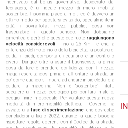
incentivato dal bonus governativo, desiderato dai
teenagers, è un ideale mezzo di micro mobilità
sostenibile. Insomma piace a molti ed è davvero un
ottimo modo per spostarsi evitando, specialmente in
città, i sovraffollati mezzi pubblici, cosa non
trascurabile in questo periodo. Non dobbiamo
dimenticare però che queste due ruote
raggiungono
velocità considerevoli
- fino a 25 Km - e che, a
differenza del motorino o della bicicletta, la postura di
guida, in piedi, comporta un equilibrio e un controllo
diversi. Dunque oltre a usare il buonsenso, la prima
cosa da fare è prendere confidenza con il mezzo,
magari esercitandosi prima di affrontare la strada, un
po’ come quando si impara ad andare in bicicletta, o a
guidare la macchina. Non è ‘sostenibile’, infatti,
scegliere un mezzo ecologico per poi farsi male o,
peggio, finire in ospedale. Per valutare questa nuova
modalità di micro-mobilità elettrica, il Governo ha
IN
avviato una
fase di sperimentazione
, che dovrebbe
concludersi a luglio 2022, durante la quale bisogna
rispettare regole, coerenti con il Codice della strada,
per la circolazione, la modalità di utilizzo e le