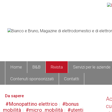
Home
B&B
Rivista
Servizi per le aziende
Contenuti sponsorizzati
Contatti
Da sapere
A
Monopattino elettrico
bonus
cu
mobilità
micro_mobilità
utenti