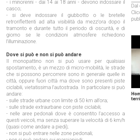
- i minorenni - dai 14 ai 18 anni - devono indossare il
Dal
casco;
Cli
- si deve indossare il giubbotto o le bretelle
pubb
retroriflettenti ad alta visibilità da mezz’ora dopo il
tramonto e durante tutto il periodo di oscurità, e di
giorno se le condizioni atmosfere richiedono
l’illuminazione.
Dove si può e non si può andare
Il monopattino non si può usare per qualsiasi
spostamento, è un mezzo di micro-mobilità, le strade
che si possono percorrere sono in generale quelle in
città, oppure fuori città ma dove sono presenti piste
ciclabili, vietatissima l’autostrada. In particolare si può
andare:
Home
terr
- sulle strade urbane con limite di 50 km all’ora;
- sulle strade extraurbane con piste ciclabili;
- nelle aree pedonali dove è consentito l’accesso a
questi veicoli, ma senza superare la velocità di 6 km/h
(quasi come andare a piedi);
- non si può entrare nelle zone pedonali;
- non si può andare sui marciapiedi;