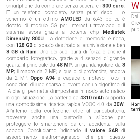
WE
smartphone da comprare senza superare i
300 euro
.
E’ un telefono completo, senza punti deboli. Lo
Dal
schermo è un ottimo
AMOLED
da 6,43 pollici, è
Cli
dotato di modulo 5G per Internet ultraveloce e il
pubb
sistema lavora grazie al potente chip
Mediatek
Dimensity 800U
. La dotazione di memoria è ricca,
con
128 GB
di spazio destinato all’archiviazione e ben
8 GB di Ram
. Uno dei suoi punti di forza è anche il
comparto fotografico, grazie a 4 sensori di grande
qualità: il principale da
48 MP
; un grandangolare da
8
MP
; il macro da 2 MP; e quello di profondità, ancora
da 2 MP.
Oppo A94
è capace di notevoli foto in
condizioni di luce scarsa e lavora con un algoritmo di
IA che gli permette di impostarsi in modo automatico
in ogni situazione. La batteria da
4310 mAh
supporta
una comodissima ricarica rapida VOOC 4.0 da
30W
.
Home
terr
All’interno della confezione, oltre al caricabatteria,
troverete anche una custodia in silicone per
proteggere lo smartphone da urti accidentali sulla
scocca. Concludiamo indicando
il valore SAR
di
assorbimento elettromagnetico, che per questo