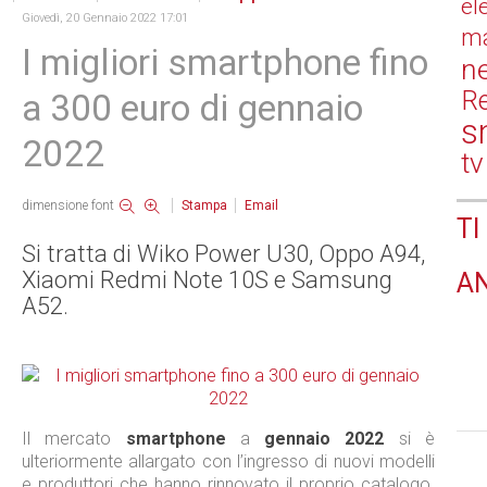
el
Giovedì, 20 Gennaio 2022 17:01
ma
I migliori smartphone fino
n
Re
a 300 euro di gennaio
s
2022
tv
dimensione font
Stampa
Email
TI
Si tratta di Wiko Power U30, Oppo A94,
Xiaomi Redmi Note 10S e Samsung
A
A52.
Il mercato
smartphone
a
gennaio 2022
si è
ulteriormente allargato con l’ingresso di nuovi modelli
e produttori che hanno rinnovato il proprio catalogo.