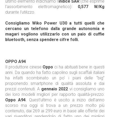
ultimo elemento indichiamo l’
indice SAR
(che esprime
l’assorbimento elettromagnetico):
0,577 W/Kg
durante l’utilizzo.
Consigliamo Wiko Power U30 a tutti quelli che
cercano un telefono dalla grande autonomia e
magari vogliono utilizzarlo con un paio di cuffie
bluetooth, senza spendere cifre folli.
OPPO A94
Il produttore cinese
Oppo
ci ha abituati bene in questi
anni. Da quando ha fatto capolino sugli scaffali italiani
ha infatti scombinato un po’ i piani delle “big”
proponendo smartphone di qualità assoluta e dai
prezzi contenuti. A
gennaio 2022
vi consigliamo uno
dei loro modelli migliori per rapporto qualità-prezzo:
Oppo A94
. Quest’ultimo è uscito a inizio dell’anno
scorso ma oggi si trova a un prezzo molto più
contenuto, dai 269 ai 299 euro in base alle offerte dei
vari rivenditori, rendendolo di fatto uno dei migliori