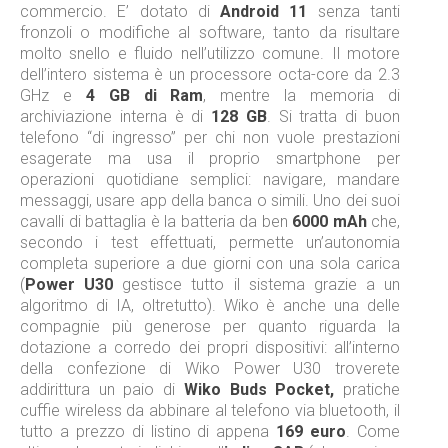
commercio. E’ dotato di
Android 11
senza tanti
fronzoli o modifiche al software, tanto da risultare
molto snello e fluido nell’utilizzo comune. Il motore
dell’intero sistema è un processore octa-core da 2.3
GHz e
4 GB di Ram
, mentre la memoria di
archiviazione interna è di
128 GB
. Si tratta di buon
telefono “di ingresso” per chi non vuole prestazioni
esagerate ma usa il proprio smartphone per
operazioni quotidiane semplici: navigare, mandare
messaggi, usare app della banca o simili. Uno dei suoi
cavalli di battaglia è la batteria da ben
6000 mAh
che,
secondo i test effettuati, permette un’autonomia
completa superiore a due giorni con una sola carica
(
Power U30
gestisce tutto il sistema grazie a un
algoritmo di IA, oltretutto). Wiko è anche una delle
compagnie più generose per quanto riguarda la
dotazione a corredo dei propri dispositivi: all’interno
della confezione di Wiko Power U30 troverete
addirittura un paio di
Wiko Buds Pocket,
pratiche
cuffie wireless da abbinare al telefono via bluetooth, il
tutto a prezzo di listino di appena
169 euro
. Come