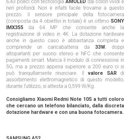
6,43 pollici con tecnologia
AMOLED
dai colori vividi e
neri profondi. Non è infatti facile trovarne a questo
prezzo. Il sensore principale della fotocamera
(composta da 4 obiettivi in totale) è un ottimo
SONY
IMX355
da 64 MP che consente anche la
registrazione di video in 4K. La dotazione hardware
anche in questo caso è abbastanza completa e
comprende un caricabatteria da
33W
, doppi
altoparlanti per suono stereo e NFC che consente
pagamenti smart. Manca il modulo di connessione in
5G, ma a prezzo appena superiore a 200 euro ci si
può tranquillamente rinunciare. Il
valore SAR
di
assorbimento elettromagnetico di questo modello,
durante l’utilizzo, si attesta a 0,599 W/Kg.
Consigliamo Xiaomi Redmi Note 10S a tutti coloro
che cercano un telefono bilanciato, dalla discreta
dotazione hardware e con una buona fotocamera.
SAMSUNG A52