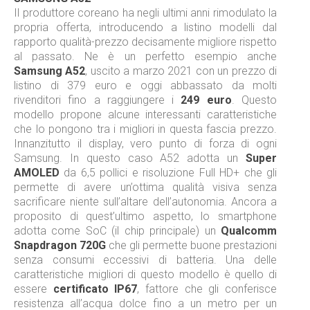
Il produttore coreano ha negli ultimi anni rimodulato la
propria offerta, introducendo a listino modelli dal
rapporto qualità-prezzo decisamente migliore rispetto
al passato. Ne è un perfetto esempio anche
Samsung A52
, uscito a marzo 2021 con un prezzo di
listino di 379 euro e oggi abbassato da molti
rivenditori fino a raggiungere i
249 euro
. Questo
modello propone alcune interessanti caratteristiche
che lo pongono tra i migliori in questa fascia prezzo.
Innanzitutto il display, vero punto di forza di ogni
Samsung. In questo caso A52 adotta un
Super
AMOLED
da 6,5 pollici e risoluzione Full HD+ che gli
permette di avere un’ottima qualità visiva senza
sacrificare niente sull’altare dell’autonomia. Ancora a
proposito di quest’ultimo aspetto, lo smartphone
adotta come SoC (il chip principale) un
Qualcomm
Snapdragon 720G
che gli permette buone prestazioni
senza consumi eccessivi di batteria. Una delle
caratteristiche migliori di questo modello è quello di
essere
certificato IP67
, fattore che gli conferisce
resistenza all’acqua dolce fino a un metro per un