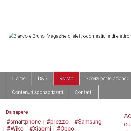
Home
B&B
Rivista
Servizi per le aziende
Contenuti sponsorizzati
Contatti
Da sapere
A
smartphone
prezzo
Samsung
cu
Wiko
Xiaomi
Oppo