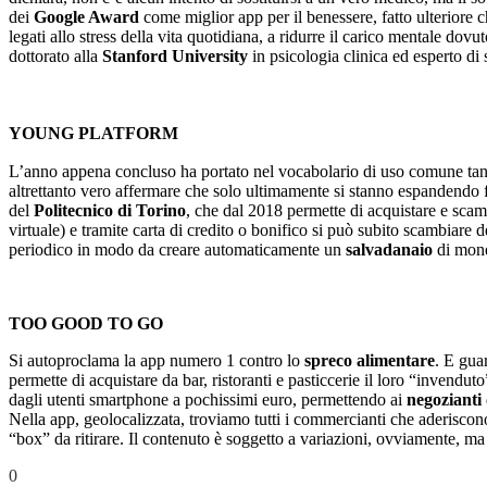
dei
Google Award
come miglior app per il benessere, fatto ulteriore 
legati allo stress della vita quotidiana, a ridurre il carico mentale dovu
dottorato alla
Stanford University
in psicologia clinica ed esperto d
YOUNG PLATFORM
L’anno appena concluso ha portato nel vocabolario di uso comune tan
altrettanto vero affermare che solo ultimamente si stanno espandendo f
del
Politecnico di Torino
, che dal 2018 permette di acquistare e scam
virtuale) e tramite carta di credito o bonifico si può subito scambiare 
periodico in modo da creare automaticamente un
salvadanaio
di mone
TOO GOOD TO GO
Si autoproclama la app numero 1 contro lo
spreco alimentare
. E gua
permette di acquistare da bar, ristoranti e pasticcerie il loro “invendut
dagli utenti smartphone a pochissimi euro, permettendo ai
negozianti
Nella app, geolocalizzata, troviamo tutti i commercianti che aderisco
“box” da ritirare. Il contenuto è soggetto a variazioni, ovviamente, ma
0