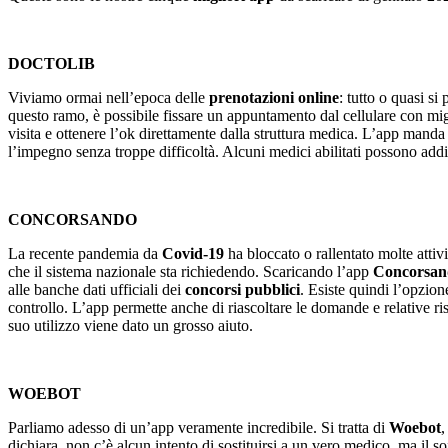
DOCTOLIB
Viviamo ormai nell’epoca delle
prenotazioni online
: tutto o quasi s
questo ramo, è possibile fissare un appuntamento dal cellulare con migli
visita e ottenere l’ok direttamente dalla struttura medica. L’app man
l’impegno senza troppe difficoltà. Alcuni medici abilitati possono addi
CONCORSANDO
La recente pandemia da
Covid-19
ha bloccato o rallentato molte attivi
che il sistema nazionale sta richiedendo. Scaricando l’app
Concorsan
alle banche dati ufficiali dei
concorsi pubblici
. Esiste quindi l’opzione
controllo. L’app permette anche di riascoltare le domande e relative ri
suo utilizzo viene dato un grosso aiuto.
WOEBOT
Parliamo adesso di un’app veramente incredibile. Si tratta di
Woebot
,
dichiara, non c’è alcun intento di sostituirsi a un vero medico, ma il 