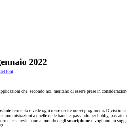
 gennaio 2022
del font
plicazioni che, secondo noi, meritano di essere prese in considerazion
ostante fermento e vede ogni mese uscire nuovi programmi. Divisi in cate
he amministrazioni a quelle delle banche, passando per hobby, passatemp
oloro che si avvicinano al mondo degli
smartphone
e vogliono un sugger
22.