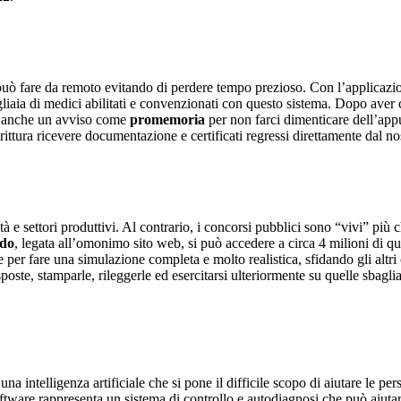
i può fare da remoto evitando di perdere tempo prezioso. Con l’applicaz
aia di medici abilitati e convenzionati con questo sistema. Dopo aver cons
da anche un avviso come
promemoria
per non farci dimenticare dell’app
rittura ricevere documentazione e certificati regressi direttamente dal n
tà e settori produttivi. Al contrario, i concorsi pubblici sono “vivi” più 
do
, legata all’omonimo sito web, si può accedere a circa 4 milioni di q
 per fare una simulazione completa e molto realistica, sfidando gli altri c
sposte, stamparle, rileggerle ed esercitarsi ulteriormente su quelle sbag
 una intelligenza artificiale che si pone il difficile scopo di aiutare le
software rappresenta un sistema di controllo e autodiagnosi che può aiut