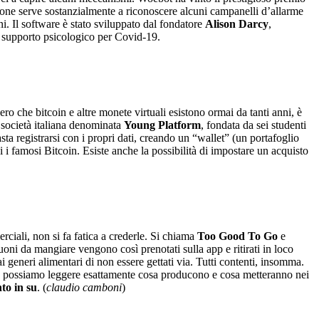
zione serve sostanzialmente a riconoscere alcuni campanelli d’allarme
uni. Il software è stato sviluppato dal fondatore
Alison Darcy
,
l supporto psicologico per Covid-19.
vero che bitcoin e altre monete virtuali esistono ormai da tanti anni, è
a società italiana denominata
Young Platform
, fondata da sei studenti
ta registrarsi con i propri dati, creando un “wallet” (un portafoglio
 i famosi Bitcoin. Esiste anche la possibilità di impostare un acquisto
rciali, non si fa fatica a crederle. Si chiama
Too Good To Go
e
buoni da mangiare vengono così prenotati sulla app e ritirati in loco
i generi alimentari di non essere gettati via. Tutti contenti, insomma.
eda possiamo leggere esattamente cosa producono e cosa metteranno nei
nto in su
. (
claudio camboni
)