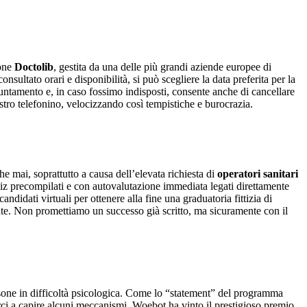
ione
Doctolib
, gestita da una delle più grandi aziende europee di
ultato orari e disponibilità, si può scegliere la data preferita per la
untamento e, in caso fossimo indisposti, consente anche di cancellare
ostro telefonino, velocizzando così tempistiche e burocrazia.
che mai, soprattutto a causa dell’elevata richiesta di
operatori sanitari
uiz precompilati e con autovalutazione immediata legati direttamente
andidati virtuali per ottenere alla fine una graduatoria fittizia di
liate. Non promettiamo un successo già scritto, ma sicuramente con il
 persone in difficoltà psicologica. Come lo “statement” del programma
arci a capire alcuni meccanismi. Woebot ha vinto il prestigioso premio