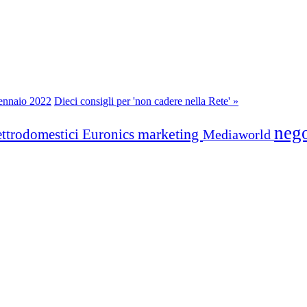
gennaio 2022
Dieci consigli per 'non cadere nella Rete' »
neg
marketing
ettrodomestici
Euronics
Mediaworld