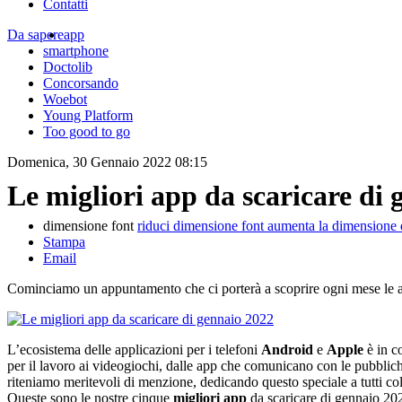
Contatti
Da sapere
app
smartphone
Doctolib
Concorsando
Woebot
Young Platform
Too good to go
Domenica, 30 Gennaio 2022 08:15
Le migliori app da scaricare di
dimensione font
riduci dimensione font
aumenta la dimensione 
Stampa
Email
Cominciamo un appuntamento che ci porterà a scoprire ogni mese le ap
L’ecosistema delle applicazioni per i telefoni
Android
e
Apple
è in c
per il lavoro ai videogiochi, dalle app che comunicano con le pubblic
riteniamo meritevoli di menzione, dedicando questo speciale a tutti c
Queste sono le nostre cinque
migliori app
da scaricare di gennaio 20