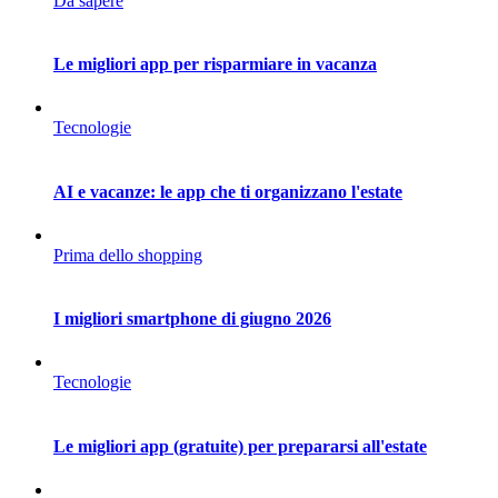
Da sapere
Le migliori app per risparmiare in vacanza
Tecnologie
AI e vacanze: le app che ti organizzano l'estate
Prima dello shopping
I migliori smartphone di giugno 2026
Tecnologie
Le migliori app (gratuite) per prepararsi all'estate