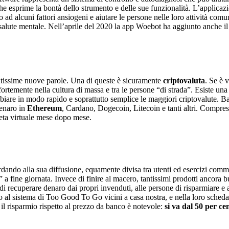
che esprime la bontà dello strumento e delle sue funzionalità. L’applica
to ad alcuni fattori ansiogeni e aiutare le persone nelle loro attività com
i salute mentale. Nell’aprile del 2020 la app Woebot ha aggiunto anche i
tissime nuove parole. Una di queste è sicuramente
criptovaluta
. Se è 
ortemente nella cultura di massa e tra le persone “di strada”. Esiste un
biare in modo rapido e soprattutto semplice le maggiori criptovalute. Bas
denaro in
Ethereum
, Cardano, Dogecoin, Litecoin e tanti altri. Compresi
ta virtuale mese dopo mese.
rdando alla sua diffusione, equamente divisa tra utenti ed esercizi comme
o” a fine giornata. Invece di finire al macero, tantissimi prodotti ancora 
di recuperare denaro dai propri invenduti, alle persone di risparmiare e a
no al sistema di Too Good To Go vicini a casa nostra, e nella loro sch
 il risparmio rispetto al prezzo da banco è notevole:
si va dal 50 per ce