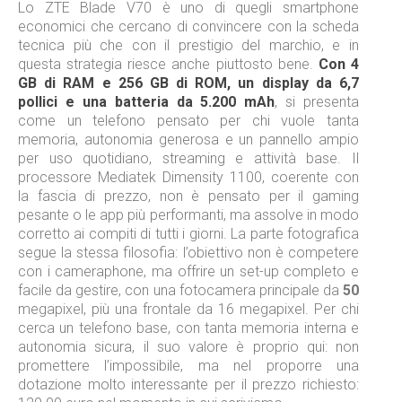
Lo ZTE Blade V70 è uno di quegli smartphone
economici che cercano di convincere con la scheda
tecnica più che con il prestigio del marchio, e in
questa strategia riesce anche piuttosto bene.
Con 4
GB di RAM e 256 GB di ROM, un display da 6,7
pollici e una batteria da 5.200 mAh
, si presenta
come un telefono pensato per chi vuole tanta
memoria, autonomia generosa e un pannello ampio
per uso quotidiano, streaming e attività base. Il
processore Mediatek Dimensity 1100, coerente con
la fascia di prezzo, non è pensato per il gaming
pesante o le app più performanti, ma assolve in modo
corretto ai compiti di tutti i giorni. La parte fotografica
segue la stessa filosofia: l’obiettivo non è competere
con i cameraphone, ma offrire un set-up completo e
facile da gestire, con una fotocamera principale da
50
megapixel, più una frontale da 16 megapixel. Per chi
cerca un telefono base, con tanta memoria interna e
autonomia sicura, il suo valore è proprio qui: non
promettere l’impossibile, ma nel proporre una
dotazione molto interessante per il prezzo richiesto: