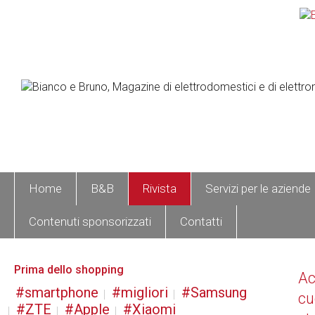
Home
B&B
Rivista
Servizi per le aziende
Contenuti sponsorizzati
Contatti
Prima dello shopping
A
smartphone
migliori
Samsung
cu
ZTE
Apple
Xiaomi