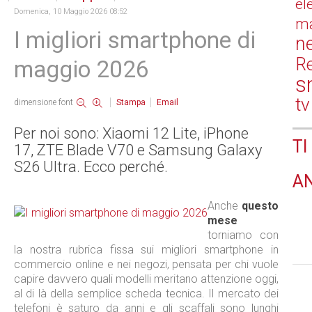
el
Domenica, 10 Maggio 2026 08:52
ma
I migliori smartphone di
n
Re
maggio 2026
s
tv
dimensione font
Stampa
Email
Per noi sono: Xiaomi 12 Lite, iPhone
TI
17, ZTE Blade V70 e Samsung Galaxy
S26 Ultra. Ecco perché.
A
Anche
questo
mese
torniamo con
la nostra rubrica fissa sui migliori smartphone in
commercio online e nei negozi, pensata per chi vuole
capire davvero quali modelli meritano attenzione oggi,
al di là della semplice scheda tecnica. Il mercato dei
telefoni è saturo da anni e gli scaffali sono lunghi