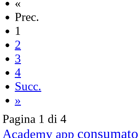
«
Prec.
1
2
3
4
Succ.
»
Pagina 1 di 4
consumato
Academy
app