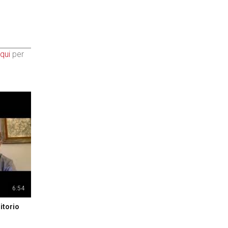
qui
per
6:54
itorio