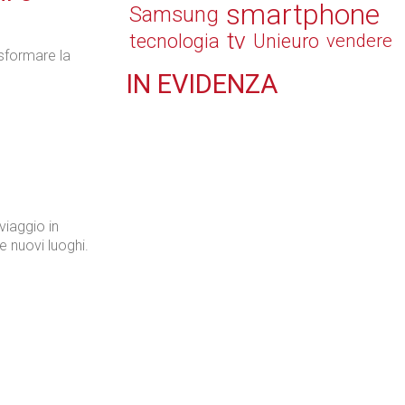
smartphone
Samsung
tv
tecnologia
Unieuro
vendere
asformare la
IN
EVIDENZA
Tecnologie
n
iaggio in
Retail
e nuovi luoghi.
Il Blog di Nathan (vita da negozio)