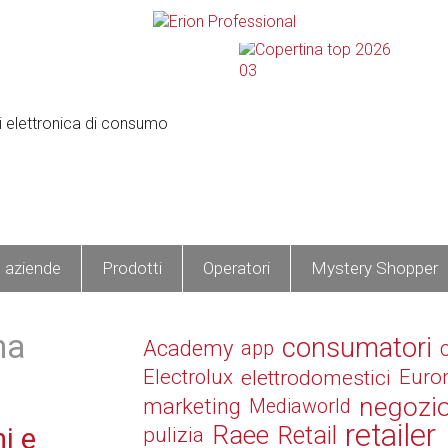
e aziende
Prodotti
Operatori
Mystery Shopper
na
consumatori
Academy
app
Electrolux
elettrodomestici
Euro
negozi
marketing
Mediaworld
retailer
Raee
Retail
i e
pulizia