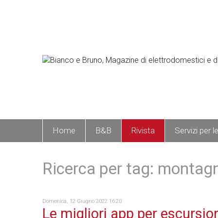
Home
B&B
Rivista
Servizi per l
Ricerca per tag: montag
Domenica, 12 Giugno 2022 16:20
Le migliori app per escursion