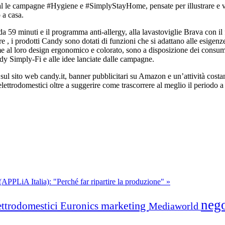
ial le campagne #Hygiene e #SimplyStayHome, pensate per illustrare e valo
 a casa.
59 minuti e il programma anti-allergy, alla lavastoviglie Brava con il f
e , i prodotti Candy sono dotati di funzioni che si adattano alle esigenz
me al loro design ergonomico e colorato, sono a disposizione dei consumato
dy Simply-Fi e alle idee lanciate dalle campagne.
sito web candy.it, banner pubblicitari su Amazon e un’attività costant
lettrodomestici oltre a suggerire come trascorrere al meglio il periodo a
 (APPLiA Italia): "Perché far ripartire la produzione" »
neg
marketing
ettrodomestici
Euronics
Mediaworld