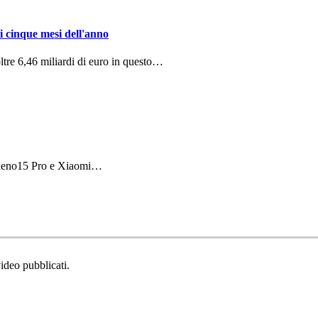
i cinque mesi dell'anno
ltre 6,46 miliardi di euro in questo…
 Reno15 Pro e Xiaomi…
video pubblicati.