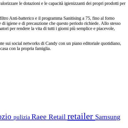
rizzare le dotazioni e le capacità igienizzanti dei propri prodotti per
iltro Anti-batterico e il programma Sanitising a 75, fino al forno
e di igiene e di precauzione che questo periodo richiede. Allo stesso
ri per rendere la vita di tutti i giorni più semplice e piacevole,
e sui social networks di Candy con un piano editoriale quotidiano,
 casa con la propria famiglia.
retailer
ozio
Raee
Retail
Samsung
pulizia