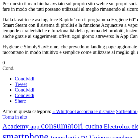
Per questo il marchio ha avviato sul proprio sito web e sui propri soc
fare in modo che tutti possano utilizzarli al meglio rimanendo al sicuro
Dalla lavatrice e asciugatrice Rapido’ con il programma Hygiene 60° da 
Smart Steam con il sistema di pirolisi e la funzione Acquactiva a vapor
tempo le caratteristiche e funzionalità della gamma dei prodotti, insie
anche grazie ai suggerimenti offerti ogni giorno attraverso la App Can
Hygiene e SimplyStayHome, che prevedono landing page aggiornate sul 
raccontano in modo intuitivo e semplice come utilizzare al meglio gli e
0
Cond.
Condividi
Tweet
Condividi
Condividi
Share
Altro in questa categoria:
« Whirlpool accorcia le distanze
Soffientini
Torna in alto
consumatori
Academy
cucina
el
app
Electrolux
smartphone
tv
tecnologia
Unieuro
vendere