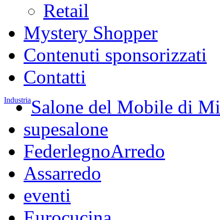
Retail
Mystery Shopper
Contenuti sponsorizzati
Contatti
Industria
Salone del Mobile di M
supesalone
FederlegnoArredo
Assarredo
eventi
Eurocucina