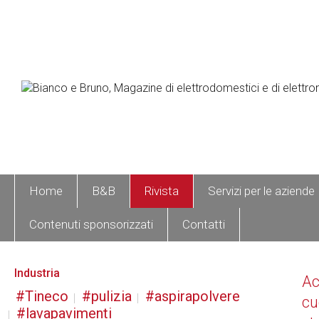
Home
B&B
Rivista
Servizi per le aziende
Contenuti sponsorizzati
Contatti
Industria
A
Tineco
pulizia
aspirapolvere
cu
lavapavimenti