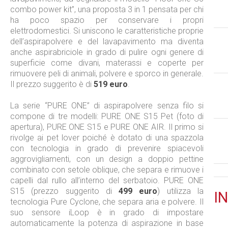
combo power kit”, una proposta 3 in 1 pensata per chi
ha poco spazio per conservare i propri
elettrodomestici. Si uniscono le caratteristiche proprie
dell’aspirapolvere e del lavapavimento ma diventa
anche aspirabriciole in grado di pulire ogni genere di
superficie come divani, materassi e coperte per
rimuovere peli di animali, polvere e sporco in generale.
Il prezzo suggerito è di
519 euro
.
La serie “PURE ONE” di aspirapolvere senza filo si
compone di tre modelli: PURE ONE S15 Pet (foto di
apertura), PURE ONE S15 e PURE ONE AIR. Il primo si
rivolge ai pet lover poiché è dotato di una spazzola
con tecnologia in grado di prevenire spiacevoli
aggrovigliamenti, con un design a doppio pettine
combinato con setole oblique, che separa e rimuove i
capelli dal rullo all’interno del serbatoio. PURE ONE
S15 (prezzo suggerito di
499 euro
) utilizza la
IN
tecnologia Pure Cyclone, che separa aria e polvere. Il
suo sensore iLoop è in grado di impostare
automaticamente la potenza di aspirazione in base