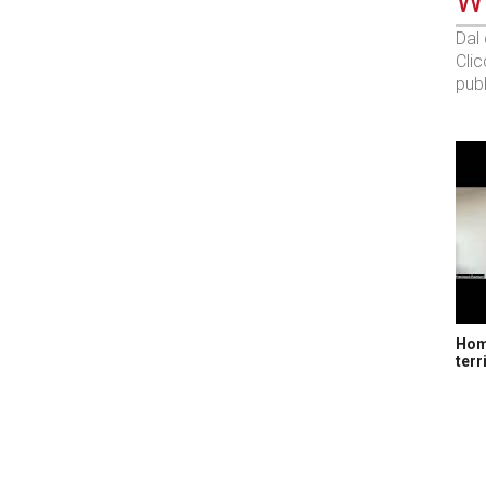
WE
Dal
Cli
pubb
Home
terr