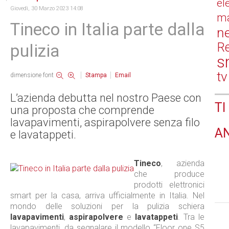
el
Giovedì, 30 Marzo 2023 14:08
ma
Tineco in Italia parte dalla
n
Re
pulizia
s
tv
dimensione font
Stampa
Email
L’azienda debutta nel nostro Paese con
TI
una proposta che comprende
lavapavimenti, aspirapolvere senza filo
A
e lavatappeti.
Tineco
, azienda
che produce
prodotti elettronici
smart per la casa, arriva ufficialmente in Italia. Nel
mondo delle soluzioni per la pulizia schiera
lavapavimenti
,
aspirapolvere
e
lavatappeti
. Tra le
lavapavimenti, da segnalare il modello “Floor one S5