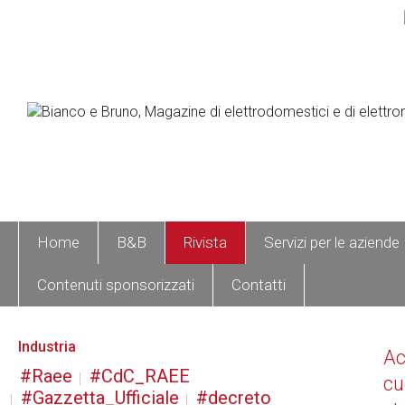
Home
B&B
Rivista
Servizi per le aziende
Contenuti sponsorizzati
Contatti
Industria
A
Raee
CdC_RAEE
cu
Gazzetta_Ufficiale
decreto