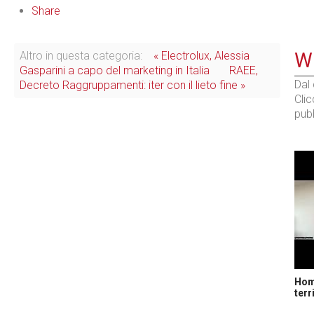
Share
WE
Altro in questa categoria:
« Electrolux, Alessia
Gasparini a capo del marketing in Italia
RAEE,
Dal
Decreto Raggruppamenti: iter con il lieto fine »
Cli
pubb
Home
terr