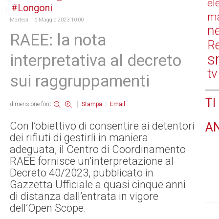
el
Longoni
ma
Martedì, 16 Maggio 2023 10:00
n
RAEE: la nota
Re
s
interpretativa al decreto
tv
sui raggruppamenti
TI
dimensione font
Stampa
Email
Con l’obiettivo di consentire ai detentori
A
dei rifiuti di gestirli in maniera
adeguata, il Centro di Coordinamento
RAEE fornisce un’interpretazione al
Decreto 40/2023, pubblicato in
Gazzetta Ufficiale a quasi cinque anni
di distanza dall’entrata in vigore
dell’Open Scope.