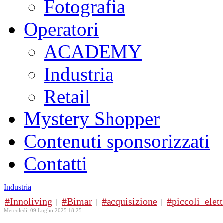
Fotografia
Operatori
ACADEMY
Industria
Retail
Mystery Shopper
Contenuti sponsorizzati
Contatti
Industria
Innoliving
Bimar
acquisizione
piccoli_elet
Mercoledì, 09 Luglio 2025 18:25