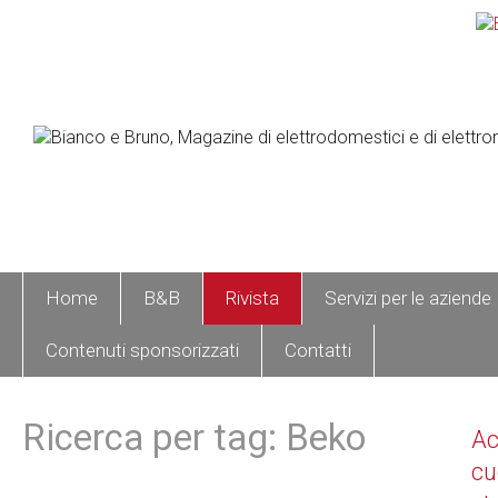
Home
B&B
Rivista
Servizi per le aziende
Contenuti sponsorizzati
Contatti
Ricerca per tag: Beko
A
cu