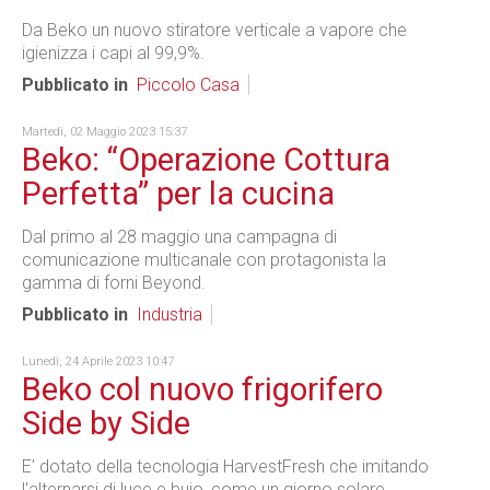
Da Beko un nuovo stiratore verticale a vapore che
igienizza i capi al 99,9%.
Pubblicato in
Piccolo Casa
Martedì, 02 Maggio 2023 15:37
Beko: “Operazione Cottura
Perfetta” per la cucina
Dal primo al 28 maggio una campagna di
comunicazione multicanale con protagonista la
gamma di forni Beyond.
Pubblicato in
Industria
Lunedì, 24 Aprile 2023 10:47
Beko col nuovo frigorifero
Side by Side
E' dotato della tecnologia HarvestFresh che imitando
l'alternarsi di luce e buio, come un giorno solare,