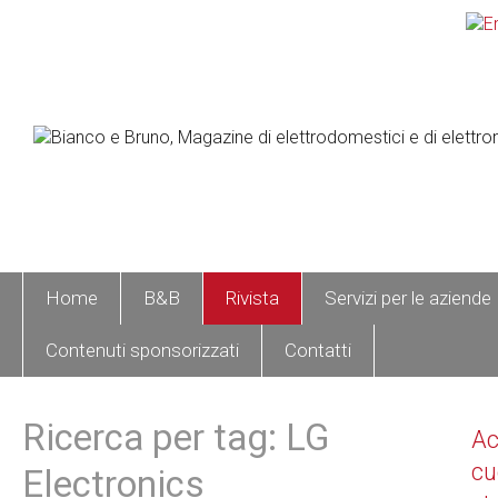
Home
B&B
Rivista
Servizi per le aziende
Contenuti sponsorizzati
Contatti
Ricerca per tag: LG
A
cu
Electronics