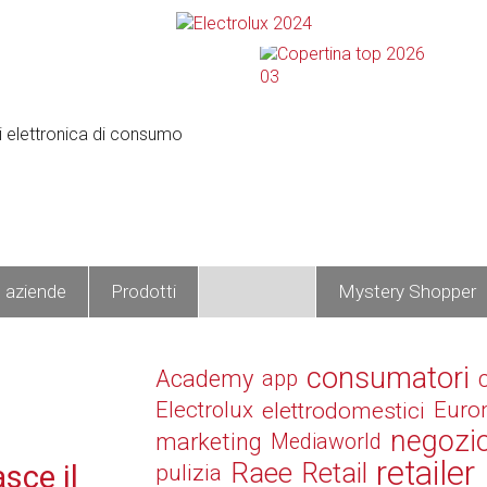
e aziende
Prodotti
Operatori
Mystery Shopper
consumatori
Academy
app
Electrolux
elettrodomestici
Euro
negozi
marketing
Mediaworld
retailer
Raee
Retail
sce il
pulizia