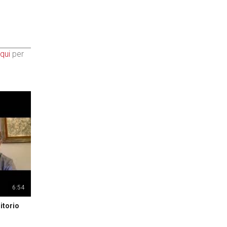
qui
per
6:54
itorio