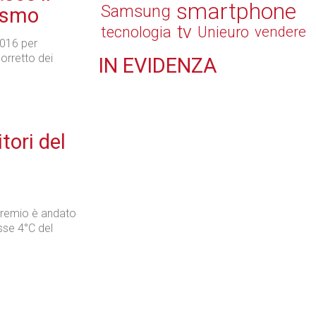
smartphone
Samsung
lismo
tv
tecnologia
Unieuro
vendere
2016 per
corretto dei
IN
EVIDENZA
Retail
tori del
Il Blog di Nathan (vita da negozio)
o premio è andato
sse 4°C del
Tecnologie