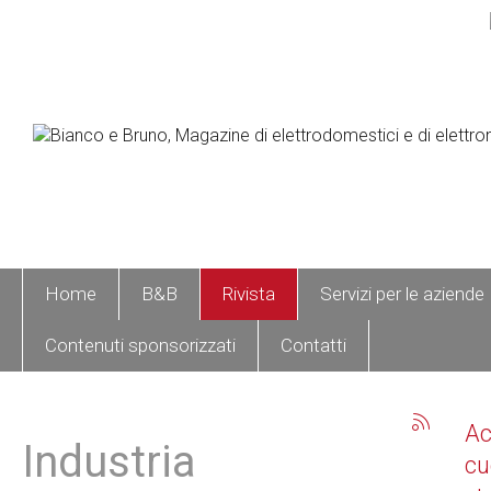
Home
B&B
Rivista
Servizi per le aziende
Contenuti sponsorizzati
Contatti
A
Industria
cu