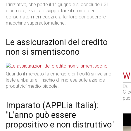
L'iniziativa, che parte il 1° giugno e si conclude il 31
dicembre, è volta a supportare il ritorno dei
consumatori nei negozi e a far loro conoscere le
macchine superautomatiche.
Le assicurazioni del credito
non si smentiscono
WE
Quando il mercato fa emergere difficoltà si rivelano
leste a ribaltare il rischio di impresa sulle aziende
Dal
produttrici medio-piccole.
Cli
pubb
Imparato (APPLia Italia):
"L'anno può essere
propositivo e non distruttivo"