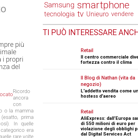
smartphone
Samsung
to
tv
tecnologia
Unieuro
vendere
TI PUÒ INTERESSARE ANCH
mpre più
Retail
nimale
Il centro commerciale div
 i propri
fortezza contro il clima
enza del
Il Blog di Nathan (vita da
negozio)
L'addetto vendita come u
Ricordo
hostess d'aereo
ancora
con
bbo o la mamma
Retail
 (esatto, prima
AlìExpress: dall’Europa s
osì). In quelle
di 550 milioni di euro per
violazione degli obblighi p
o categorico era
dal Digital Services Act
uelle rare volte