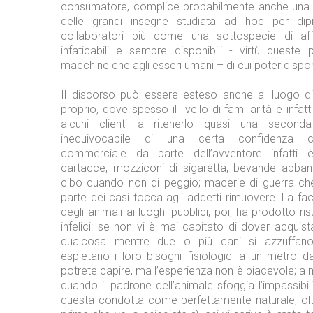
consumatore, complice probabilmente anche una
delle grandi insegne studiata ad hoc per dipi
collaboratori più come una sottospecie di affa
infaticabili e sempre disponibili - virtù queste 
macchine che agli esseri umani – di cui poter dispor
Il discorso può essere esteso anche al luogo d
proprio, dove spesso il livello di familiarità è infatt
alcuni clienti a ritenerlo quasi una second
inequivocabile di una certa confidenza co
commerciale da parte dell’avventore infatti è
cartacce, mozziconi di sigaretta, bevande abband
cibo quando non di peggio; macerie di guerra ch
parte dei casi tocca agli addetti rimuovere. La fac
degli animali ai luoghi pubblici, poi, ha prodotto risu
infelici: se non vi è mai capitato di dover acquis
qualcosa mentre due o più cani si azzuffano
espletano i loro bisogni fisiologici a un metro d
potrete capire, ma l’esperienza non è piacevole; a
quando il padrone dell’animale sfoggia l’impassibili
questa condotta come perfettamente naturale, oltr