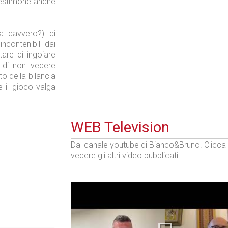
 testimone anche
Industria
a davvero?) di
incontenibili dai
are di ingoiare
 di non vedere
to della bilancia
e il gioco valga
WEB Television
Dal canale youtube di Bianco&Bruno. Clicca
vedere gli altri video pubblicati.