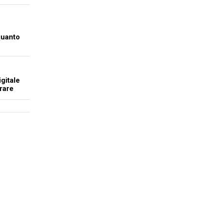
quanto
gitale
rare