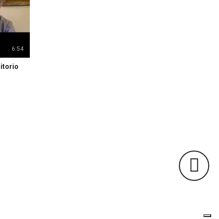
6:54
itorio