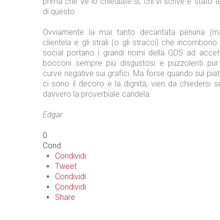
prima che ve lo chiediate sì, chi vi scrive è stato
di questo.
Ovviamente la mai tanto decantata penuria (m
clientela e gli strali (o gli stracci) che incombono 
social portano i grandi nomi della GDS ad accett
bocconi sempre più disgustosi e puzzolenti pur
curve negative sui grafici. Ma forse quando sul piat
ci sono il decoro e la dignità, vien da chiedersi s
davvero la proverbiale candela.
Edgar
0
Cond.
Condividi
Tweet
Condividi
Condividi
Share