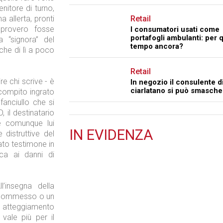
enitore di turno,
 allerta, pronti
Retail
improvero fosse
I consumatori usati come
portafogli ambulanti: per 
a “signora” del
tempo ancora?
 che di lì a poco
Retail
re chi scrive - è
In negozio il consulente di
ciarlatano si può smasche
l compito ingrato
anciullo che si
, il destinatario
e comunque lui
IN
EVIDENZA
 distruttive del
tato testimone in
Retail
ca ai danni di
l’insegna della
n commesso o un
atteggiamento
Il Blog di Nathan (vita da negozio)
 vale più per il