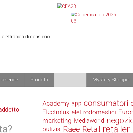
e aziende
Prodotti
Operatori
Mystery Shopper
consumatori
Academy
app
addetto
Electrolux
elettrodomestici
Euro
negozi
marketing
Mediaworld
ta?
retailer
Raee
Retail
pulizia