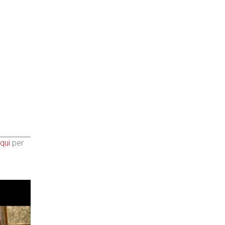
qui
per