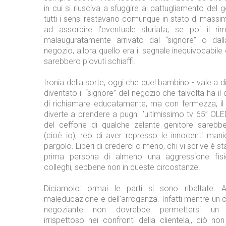
in cui si riusciva a sfuggire al pattugliamento del g
tutti i sensi restavano comunque in stato di massima
ad assorbire l’eventuale sfuriata; se poi il r
malauguratamente arrivato dal “signore” o dall
negozio, allora quello era il segnale inequivocabile
sarebbero piovuti schiaffi.
Ironia della sorte, oggi che quel bambino - vale a di
diventato il “signore” del negozio che talvolta ha i
di richiamare educatamente, ma con fermezza, il f
diverte a prendere a pugni l’ultimissimo tv 65” OLED
del ceffone di qualche zelante genitore sarebb
(cioè io), reo di aver represso le innocenti manie
pargolo. Liberi di crederci o meno, chi vi scrive è s
prima persona di almeno una aggressione fisi
colleghi, sebbene non in queste circostanze.
Diciamolo: ormai le parti si sono ribaltate. Al
maleducazione e dell’arroganza. Infatti mentre u
negoziante non dovrebbe permettersi un 
irrispettoso nei confronti della clientela,, ciò non