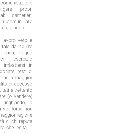
 comunicazione
ngere i propri
bili camerieri,
più comuni alle
re a piacere.
Tecnologie
i lavoro vero e
i tale da indurre
a casa; segno
n l’esercizio
 imbattersi in
onate, resti di
Industria
e nella maggior
ilità di accesso
ltati altrettanto
tare (o vendere)
 ringhiando, o
a voi forse non
Prima dello shopping
 maggior ragione
tà di chi reputa
e che lecita. E