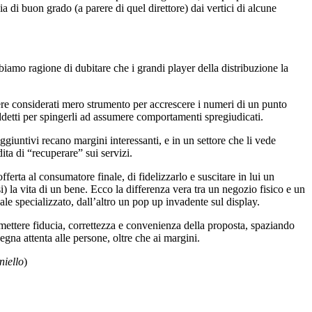
ia di buon grado (a parere di quel direttore) dai vertici di alcune
biamo ragione di dubitare che i grandi player della distribuzione la
sere considerati mero strumento per accrescere i numeri di un punto
ddetti per spingerli ad assumere comportamenti spregiudicati.
ggiuntivi recano margini interessanti, e in un settore che li vede
ita di “recuperare” sui servizi.
erta al consumatore finale, di fidelizzarlo e suscitare in lui un
si) la vita di un bene. Ecco la differenza vera tra un negozio fisico e un
ale specializzato, dall’altro un pop up invadente sul display.
rasmettere fiducia, correttezza e convenienza della proposta, spaziando
egna attenta alle persone, oltre che ai margini.
iello
)