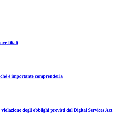
ve filiali
perché è importante comprenderla
violazione degli obblighi previsti dal Digital Services Act