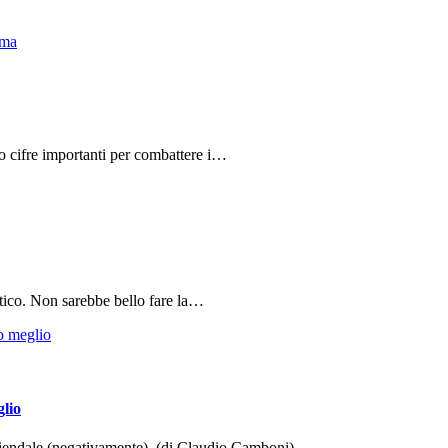
do cifre importanti per combattere i…
tico. Non sarebbe bello fare la…
glio
aziendale (negativamente). (di Claudio Camboni)