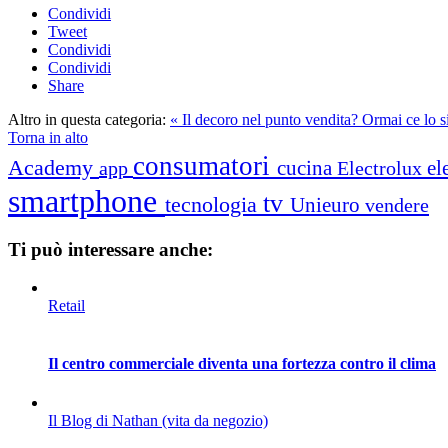
Condividi
Tweet
Condividi
Condividi
Share
Altro in questa categoria:
« Il decoro nel punto vendita? Ormai ce lo 
Torna in alto
consumatori
Academy
cucina
el
app
Electrolux
smartphone
tv
tecnologia
Unieuro
vendere
Ti può interessare anche:
Retail
Il centro commerciale diventa una fortezza contro il clima
Il Blog di Nathan (vita da negozio)