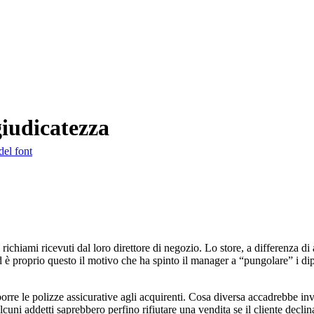
giudicatezza
del font
ichiami ricevuti dal loro direttore di negozio. Lo store, a differenza di al
d è proprio questo il motivo che ha spinto il manager a “pungolare” i dip
porre le polizze assicurative agli acquirenti. Cosa diversa accadrebbe inv
lcuni addetti saprebbero perfino rifiutare una vendita se il cliente declina