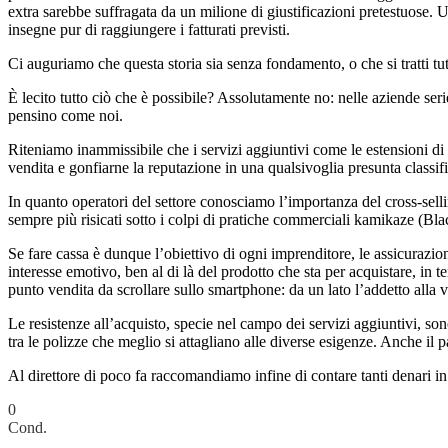
extra sarebbe suffragata da un milione di giustificazioni pretestuose. Un
insegne pur di raggiungere i fatturati previsti.
Ci auguriamo che questa storia sia senza fondamento, o che si tratti t
È lecito tutto ciò che è possibile? Assolutamente no: nelle aziende ser
pensino come noi.
Riteniamo inammissibile che i servizi aggiuntivi come le estensioni di 
vendita e gonfiarne la reputazione in una qualsivoglia presunta classi
In quanto operatori del settore conosciamo l’importanza del cross-sellin
sempre più risicati sotto i colpi di pratiche commerciali kamikaze (Bla
Se fare cassa è dunque l’obiettivo di ogni imprenditore, le assicurazio
interesse emotivo, ben al di là del prodotto che sta per acquistare, in t
punto vendita da scrollare sullo smartphone: da un lato l’addetto alla v
Le resistenze all’acquisto, specie nel campo dei servizi aggiuntivi, son
tra le polizze che meglio si attagliano alle diverse esigenze. Anche il 
Al direttore di poco fa raccomandiamo infine di contare tanti denari in 
0
Cond.