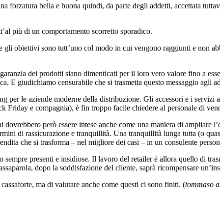
a forzatura bella e buona quindi, da parte degli addetti, accettata tuttav
utt’al più di un comportamento scorretto sporadico.
ie gli obiettivi sono tutt’uno col modo in cui vengono raggiunti e non ab
garanzia dei prodotti siano dimenticati per il loro vero valore fino a es
fica. E giudichiamo censurabile che si trasmetta questo messaggio agli a
g per le aziende moderne della distribuzione. Gli accessori e i servizi a
ck Friday e compagnia), è fin troppo facile chiedere al personale di vend
ni dovrebbero però essere intese anche come una maniera di ampliare l’off
ermini di rassicurazione e tranquillità. Una tranquillità lunga tutta (o qua
endita che si trasforma – nel migliore dei casi – in un consulente person
o sempre presenti e insidiose. Il lavoro del retailer è allora quello di t
passaparola, dopo la soddisfazione del cliente, saprà ricompensare un’ins
cassaforte, ma di valutare anche come questi ci sono finiti. (
tommaso an