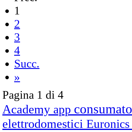
1
2
3
4
Succ.
»
Pagina 1 di 4
consumato
Academy
app
elettrodomestici
Euronic