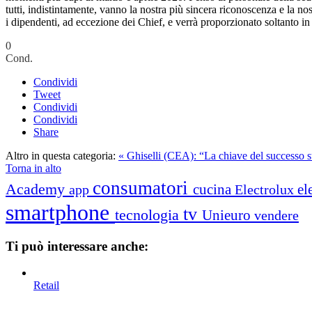
tutti, indistintamente, vanno la nostra più sincera riconoscenza e la nos
i dipendenti, ad eccezione dei Chief, e verrà proporzionato soltanto in
0
Cond.
Condividi
Tweet
Condividi
Condividi
Share
Altro in questa categoria:
« Ghiselli (CEA): “La chiave del successo sta
Torna in alto
consumatori
Academy
cucina
el
app
Electrolux
smartphone
tv
tecnologia
Unieuro
vendere
Ti può interessare anche:
Retail