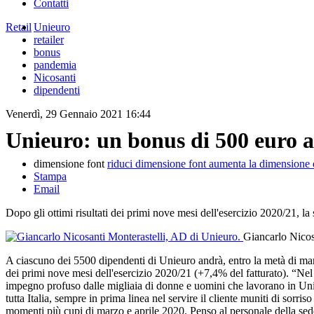
Contatti
Retail
Unieuro
retailer
bonus
pandemia
Nicosanti
dipendenti
Venerdì, 29 Gennaio 2021 16:44
Unieuro: un bonus di 500 euro a
dimensione font
riduci dimensione font
aumenta la dimensione 
Stampa
Email
Dopo gli ottimi risultati dei primi nove mesi dell'esercizio 2020/21, la
Giancarlo Nicos
A ciascuno dei 5500 dipendenti di Unieuro andrà, entro la metà di marz
dei primi nove mesi dell'esercizio 2020/21 (+7,4% del fatturato). “Nel
impegno profuso dalle migliaia di donne e uomini che lavorano in Unieuro
tutta Italia, sempre in prima linea nel servire il cliente muniti di sor
momenti più cupi di marzo e aprile 2020. Penso al personale della sede c