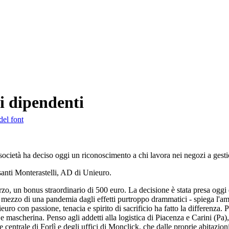
i dipendenti
del font
 società ha deciso oggi un riconoscimento a chi lavora nei negozi a gesti
anti Monterastelli, AD di Unieuro.
o, un bonus straordinario di 500 euro. La decisione è stata presa oggi d
 mezzo di una pandemia dagli effetti purtroppo drammatici - spiega l'am
 con passione, tenacia e spirito di sacrificio ha fatto la differenza. Pe
riso e mascherina. Penso agli addetti alla logistica di Piacenza e Carini
entrale di Forlì e degli uffici di Monclick, che dalle proprie abitazioni