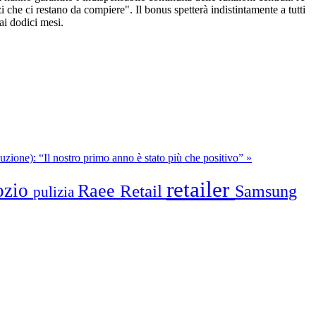
zi che ci restano da compiere". Il bonus spetterà indistintamente a tutti
ai dodici mesi.
uzione): “Il nostro primo anno è stato più che positivo” »
retailer
ozio
Raee
Retail
Samsung
pulizia