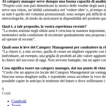
Al category manager serve dunque una buona capacità di analisi,
“Proprio così: non può dimenticare lo storico delle vendite degli anni 
serve una vision, un’abilità carismatica nel ‘vedere oltre’ e, al tempo
su tutti è quello dei volantini promozionali: sono sempre più difficili 
merceologiche, di modo da assicurarsi la disponibilità del prodotto g
Qual è, a tale proposito, la vostra esperienza recente?
“La nostra azienda negli ultimi anni è cresciuta in maniera importante, 
mettendoci nella condizione di ricostruire gradualmente una proposta com
ad operare di recente”.
Quali sono le leve del Category Management per combattere la r
“La chiave è, a mio avviso, quella di creare un migliore rapporto con l’
individuare, ad esempio, una griglia di prodotti ad alto valore aggiunto 
la chiave del successo di oggi. Non servono battaglie, ma un agire co
Cosa significa essere un category manager, dal suo punto di vista
“Credo che un approccio locale del Category Management sia vantaggioso
Siracusa senza sbagliare nulla, e soprattutto senza ascoltare la voce d
possibile capire in anticipo le tendenze del futuro e dove soffieranno 
0
Cond.
Condividi
Tweet