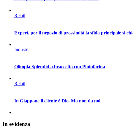
Retail
Expert, per il negozio di prossimità la sfida principale si c
Industria
Olimpia Splendid a braccetto con Pininfarina
Retail
In Giappone il cliente è Dio. Ma non da noi
In
evidenza