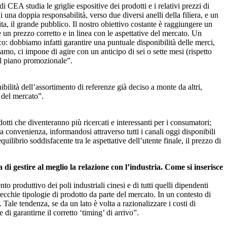
 CEA studia le griglie espositive dei prodotti e i relativi prezzi di
una doppia responsabilità, verso due diversi anelli della filiera, e un
ita, il grande pubblico. Il nostro obiettivo costante è raggiungere un
te un prezzo corretto e in linea con le aspettative del mercato. Un
: dobbiamo infatti garantire una puntuale disponibilità delle merci,
viamo, ci impone di agire con un anticipo di sei o sette mesi (rispetto
nel piano promozionale”.
ibilità dell’assortimento di referenze già deciso a monte da altri,
, del mercato”.
otti che diventeranno più ricercati e interessanti per i consumatori;
a convenienza, informandosi attraverso tutti i canali oggi disponibili
ilibrio soddisfacente tra le aspettative dell’utente finale, il prezzo di
 gestire al meglio la relazione con l’industria. Come si inserisce
 produttivo dei poli industriali cinesi e di tutti quelli dipendenti
cchie tipologie di prodotto da parte del mercato. In un contesto di
Tale tendenza, se da un lato è volta a razionalizzare i costi di
 garantirne il corretto ‘timing’ di arrivo”.