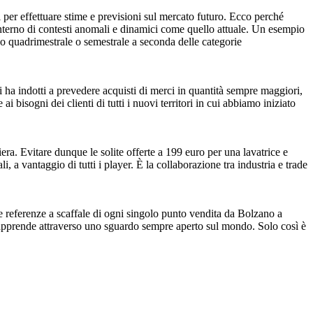
 per effettuare stime e previsioni sul mercato futuro. Ecco perché
l’interno di contesti anomali e dinamici come quello attuale. Un esempio
ipo quadrimestrale o semestrale a seconda delle categorie
ci ha indotti a prevedere acquisti di merci in quantità sempre maggiori,
bisogni dei clienti di tutti i nuovi territori in cui abbiamo iniziato
iera. Evitare dunque le solite offerte a 199 euro per una lavatrice e
, a vantaggio di tutti i player. È la collaborazione tra industria e trade
e referenze a scaffale di ogni singolo punto vendita da Bolzano a
si apprende attraverso uno sguardo sempre aperto sul mondo. Solo così è