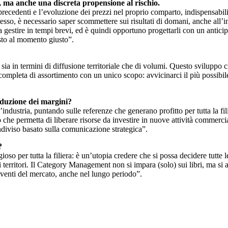
 ma anche una discreta propensione al rischio.
precedenti e l’evoluzione dei prezzi nel proprio comparto, indispensabili
 stesso, è necessario saper scommettere sui risultati di domani, anche al
da gestire in tempi brevi, ed è quindi opportuno progettarli con un antic
usto al momento giusto”.
sia in termini di diffusione territoriale che di volumi. Questo sviluppo 
pleta di assortimento con un unico scopo: avvicinarci il più possibile ai 
iduzione dei margini?
industria, puntando sulle referenze che generano profitto per tutta la fil
che permetta di liberare risorse da investire in nuove attività commerciali
ndiviso basato sulla comunicazione strategica”.
?
 per tutta la filiera: è un’utopia credere che si possa decidere tutte l
ei territori. Il Category Management non si impara (solo) sui libri, ma 
i venti del mercato, anche nel lungo periodo”.