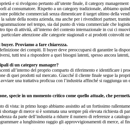
rietà e si rivolgono pertanto all’utente finale, il category management di
porli al consumatore. Rispetto a un category tradizionale, abbiamo quindi 
nostre politiche commerciali senza dimenticare il target ultimo della vend
 la salute della nostra azienda, ma anche per i rivenditori partner, trami
grammazione nel tempo, sia dal punto di vista commerciale che logistico
tro tipo di attività, all’interno del contesto internazionale in cui ci muo
 particolare attenzione alle categorie stagionali e ai prodotti coinvolti 
l buyer. Proviamo a fare chiarezza.
definizione dei compiti. Il buyer deve preoccuparsi di garantire la dispon
ersi, tutti tesi a rispondere a quei bisogni latenti, spesso ancora latenti
cipali di un category manager?
enti all’interno del proprio comparto di riferimento e identificare i prod
ne di quei prodotti sul mercato. Giacché il cliente finale segue la propri
viare una trattativa proficua con l’industria affinché si raggiunga un equ
, specie in un momento critico come quello attuale, che permetta di
di vista: in primo luogo abbiamo assistito ad un fortissimo rallentamento
i shortage di merce si è sommata una sempre più elevata richiesta di pare
enza da parte dell’industria a ridurre il numero di referenze a catalogo. 
rammare a lunghissimo raggio gli approvvigionamenti di merce, al fine di