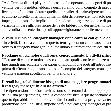
“A differenza di altri player del mercato che operano con negozi di prop
vendita per i rivenditori eldom, i quali avranno poi il compito di ripro
livello in più da considerare: quello dei retailer, da coinvolgere nelle 
equilibrio corretto in termini di marginalità da preservare, non solo per
impegno, questo, che implica una forte dose di organizzazione e di pro
variabile in base alla previsione del reale fabbisogno dei negozi. Il nos
alla vendita al cliente finale) sull’approvvigionamento delle merci, con
A volte il ruolo del category manager viene confuso con quello de
“In effetti, la scarsa cultura su questo tema genera un certo caos nella 
ovvero il category manager. In quest’ultimo si intrecciano invece fili div
Facciamo un esempio: quali sono, concretamente, le attività prin
“Cercare di capire e molto spesso anticipare quali sono le tendenze nasc
fare quindi una accurata operazione di scouting che porti all’introduzio
prima di effettuare ogni suo acquisto, è compito del category manager av
vendita e margini accettabili per il rivenditore”.
Il retail ha probabilmente bisogno di una maggiore programmazione
il category manager in questa attività
?
“Le ripercussioni del Coronavirus sono state enormi da un doppio punto 
dalla Cina per quanto riguarda la componentistica; a questo scenario d
questo tipo abbiamo inoltre dovuto fare i conti con una progressiva tend
produzione per l’industria, impone però a noi category manager di prog