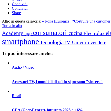
Condividi
Condividi
Share
Altro in questa categoria:
« Polla (Euronics): “Costruire una customer
Torna in alto
consumatori
Academy
cucina
el
app
Electrolux
smartphone
tv
tecnologia
Unieuro
vendere
Ti può interessare anche:
Audio / Video
Accessori TV, i mondiali di calcio si possono "vincere"
Retail
CEA (Gaer-Expert), fatturato 2025 a +6%