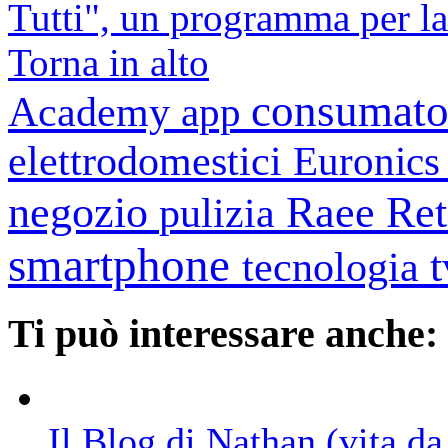
Tutti", un programma per l
Torna in alto
consumato
Academy
app
elettrodomestici
Euronic
negozio
Raee
Ret
pulizia
smartphone
tecnologia
Ti può interessare anche:
Il Blog di Nathan (vita d