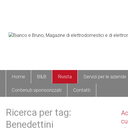
Home
B&B
Rivista
Servizi per le aziende
Contenuti sponsorizzati
Contatti
Ricerca per tag:
A
cu
Benedettini