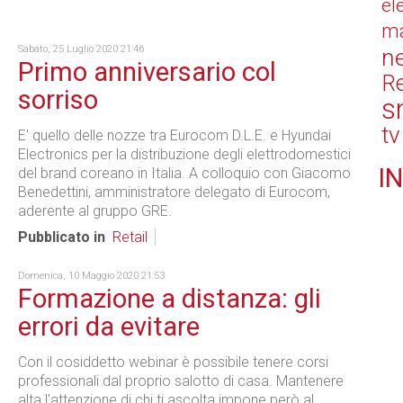
el
ma
Sabato, 25 Luglio 2020 21:46
n
Primo anniversario col
Re
sorriso
s
tv
E' quello delle nozze tra Eurocom D.L.E. e Hyundai
Electronics per la distribuzione degli elettrodomestici
IN
del brand coreano in Italia. A colloquio con Giacomo
Benedettini, amministratore delegato di Eurocom,
aderente al gruppo GRE.
Pubblicato in
Retail
Domenica, 10 Maggio 2020 21:53
Formazione a distanza: gli
errori da evitare
Con il cosiddetto webinar è possibile tenere corsi
professionali dal proprio salotto di casa. Mantenere
alta l'attenzione di chi ti ascolta impone però al