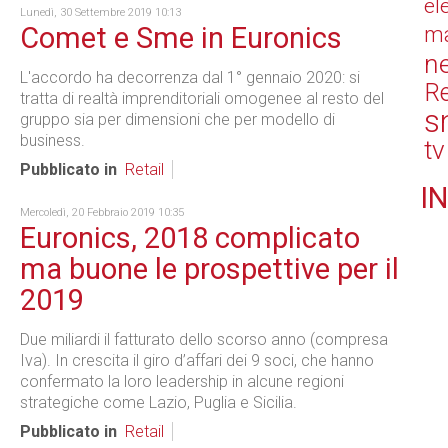
el
Lunedì, 30 Settembre 2019 10:13
Comet e Sme in Euronics
ma
n
L'accordo ha decorrenza dal 1° gennaio 2020: si
Re
tratta di realtà imprenditoriali omogenee al resto del
s
gruppo sia per dimensioni che per modello di
business.
tv
Pubblicato in
Retail
IN
Mercoledì, 20 Febbraio 2019 10:35
Euronics, 2018 complicato
ma buone le prospettive per il
2019
Due miliardi il fatturato dello scorso anno (compresa
Iva). In crescita il giro d’affari dei 9 soci, che hanno
confermato la loro leadership in alcune regioni
strategiche come Lazio, Puglia e Sicilia.
Pubblicato in
Retail