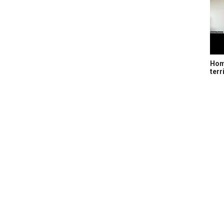
Home
terr