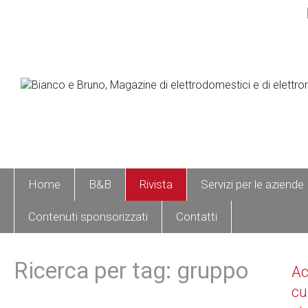
Home
B&B
Rivista
Servizi per le aziende
Contenuti sponsorizzati
Contatti
Ricerca per tag: gruppo
A
cu