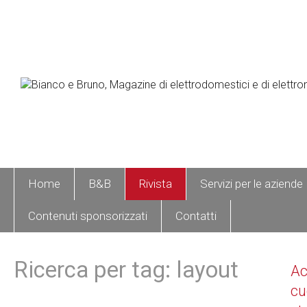
Home
B&B
Rivista
Servizi per le aziende
Contenuti sponsorizzati
Contatti
Ricerca per tag: layout
A
cu