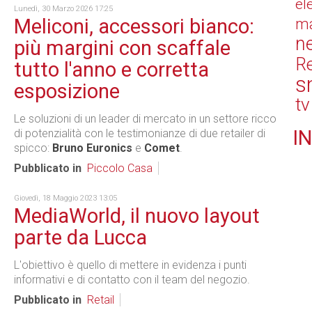
el
Lunedì, 30 Marzo 2026 17:25
Meliconi, accessori bianco:
ma
n
più margini con scaffale
Re
tutto l'anno e corretta
s
esposizione
tv
Le soluzioni di un leader di mercato in un settore ricco
IN
di potenzialità con le testimonianze di due retailer di
spicco:
Bruno Euronics
e
Comet
.
Pubblicato in
Piccolo Casa
Giovedì, 18 Maggio 2023 13:05
MediaWorld, il nuovo layout
parte da Lucca
L'obiettivo è quello di mettere in evidenza i punti
informativi e di contatto con il team del negozio.
Pubblicato in
Retail