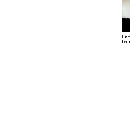
Home
terr