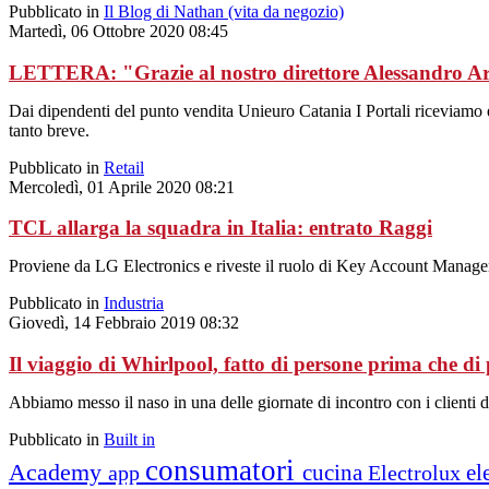
Pubblicato in
Il Blog di Nathan (vita da negozio)
Martedì, 06 Ottobre 2020 08:45
LETTERA: "Grazie al nostro direttore Alessandro A
Dai dipendenti del punto vendita Unieuro Catania I Portali riceviamo 
tanto breve.
Pubblicato in
Retail
Mercoledì, 01 Aprile 2020 08:21
TCL allarga la squadra in Italia: entrato Raggi
Proviene da LG Electronics e riveste il ruolo di Key Account Manager 
Pubblicato in
Industria
Giovedì, 14 Febbraio 2019 08:32
Il viaggio di Whirlpool, fatto di persone prima che di 
Abbiamo messo il naso in una delle giornate di incontro con i clienti d
Pubblicato in
Built in
consumatori
Academy
cucina
el
app
Electrolux