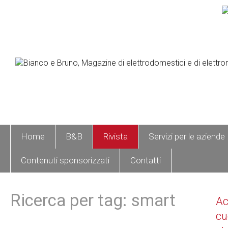
Home
B&B
Rivista
Servizi per le aziende
Contenuti sponsorizzati
Contatti
Ricerca per tag: smart
A
cu