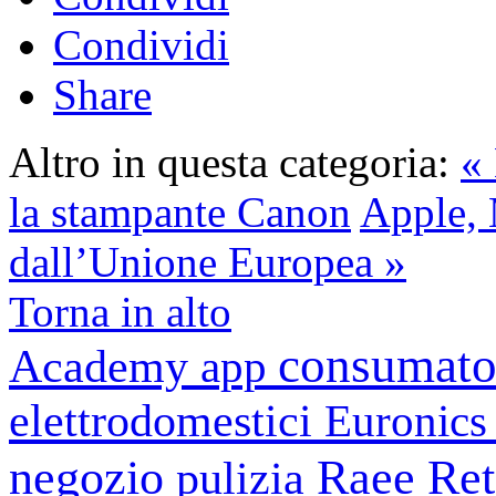
Condividi
Share
Altro in questa categoria:
«
la stampante Canon
Apple, 
dall’Unione Europea »
Torna in alto
consumato
Academy
app
elettrodomestici
Euronic
negozio
Raee
Ret
pulizia