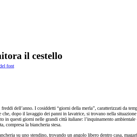
tora il cestello
del font
 freddi dell’anno. I cosiddetti “giorni della merla”, caratterizzati da t
che, dopo il lavaggio dei panni in lavatrice, si trovano nella situazione di
o in questi giorni nelle grandi città italiane: l’inquinamento ambientale 
rta, compresa la biancheria stesa.
iancheria su uno stendino, trovando un angolo libero dentro casa, magar