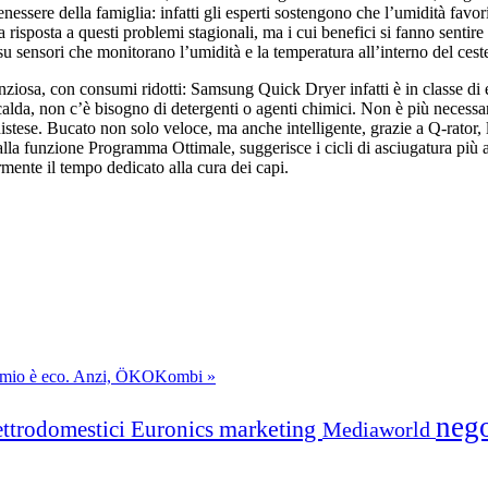
enessere della famiglia: infatti gli esperti sostengono che l’umidità favo
La risposta a questi problemi stagionali, ma i cui benefici si fanno senti
u sensori che monitorano l’umidità e la temperatura all’interno del ceste
enziosa, con consumi ridotti: Samsung Quick Dryer infatti è in classe di
calda, non c’è bisogno di detergenti o agenti chimici. Non è più necessa
tese. Bucato non solo veloce, ma anche intelligente, grazie a Q-rator, l
e alla funzione Programma Ottimale, suggerisce i cicli di asciugatura più
mente il tempo dedicato alla cura dei capi.
armio è eco. Anzi, ÖKOKombi »
neg
marketing
ettrodomestici
Euronics
Mediaworld