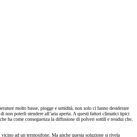
emperature molto basse, piogge e umidità, non solo ci fanno desiderare
 non poterli stendere all’aria aperta. A questi fattori climatici tipici
che ha come conseguenza la diffusione di polveri sottili e residui che,
i vicino ad un termosifone. Ma anche questa soluzione si rivela