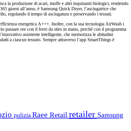
risca la produzione di acari, muffe e altri inquinanti biologici, rendendo
re 365 giorni all’anno, è Samsung Quick Dryer, l’asciugatrice che
llo, regolando il tempo di asciugatura e preservando i tessuti.
 efficienza energetica A+++. Inoltre, con la sua tecnologia AirWash i
rio passare ore con il ferro da stiro in mano, perché con il programma
’innovativo assistente intelligente, che memorizza le abitudini
 adatti a ciascun tessuto. Sempre attraverso l’app SmartThings è
retailer
ozio
Raee
Retail
Samsung
pulizia