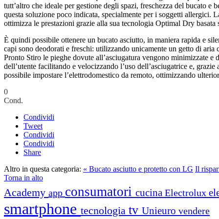
tutt’altro che ideale per gestione degli spazi, freschezza del bucato e b
questa soluzione poco indicata, specialmente per i soggetti allergici. 
ottimizza le prestazioni grazie alla sua tecnologia Optimal Dry basata s
È quindi possibile ottenere un bucato asciutto, in maniera rapida e sil
capi sono deodorati e freschi: utilizzando unicamente un getto di aria 
Pronto Stiro le pieghe dovute all’asciugatura vengono minimizzate e dis
dell’utente facilitando e velocizzando l’uso dell’asciugatrice e, grazi
possibile impostare l’elettrodomestico da remoto, ottimizzando ulterior
0
Cond.
Condividi
Tweet
Condividi
Condividi
Share
Altro in questa categoria:
« Bucato asciutto e protetto con LG
Il risp
Torna in alto
consumatori
Academy
cucina
el
app
Electrolux
smartphone
tv
tecnologia
Unieuro
vendere