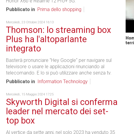
Honor X6b e Realme 12 Pro+ 5G.
Pubblicato in
Prima dello shopping
Mercoledì, 23 Ottobre 2024 16:13
Thomson: lo streaming box
Plus ha l'altoparlante
Home
terr
integrato
Basterà pronunciare "Hey Google" per navigare sul
televisore o usare le applicazioni rinunciando al
telecomando. E lo si può utilizzare anche senza tv.
Pubblicato in
Information Technology
Mercoledì, 15 Maggio 2024 17:25
Skyworth Digital si conferma
leader nel mercato dei set-
top box
Al vertice da sette anni, nel solo 2023 ha venduto 35