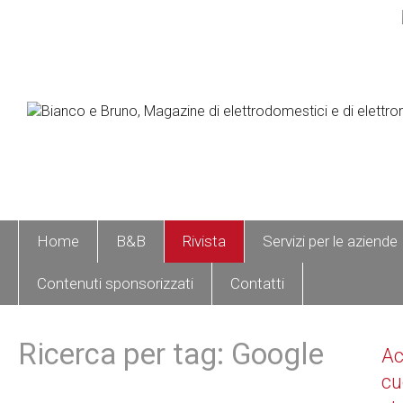
Home
B&B
Rivista
Servizi per le aziende
Contenuti sponsorizzati
Contatti
Ricerca per tag: Google
A
cu