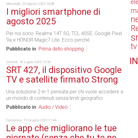
el
Mercoledì, 20 Agosto 2025 16:08
I migliori smartphone di
ma
n
agosto 2025
Re
Per noi sono: Realme 14T 5G, TCL 40SE, Google Pixel
s
9a e HONOR Magic7 Lite. Ecco perché.
tv
Pubblicato in
Prima dello shopping
IN
Venerdì, 18 Luglio 2025 10:30
SRT 427, il dispositivo Google
TV e satellite firmato Strong
Una soluzione 2-in-1 pensata per chi vuole accedere a
un mondo di contenuti senza limiti geografici.
Pubblicato in
Audio / Video
Domenica, 15 Giugno 2025 21:44
Le app che migliorano le tue
giornate (senza che tu te ne