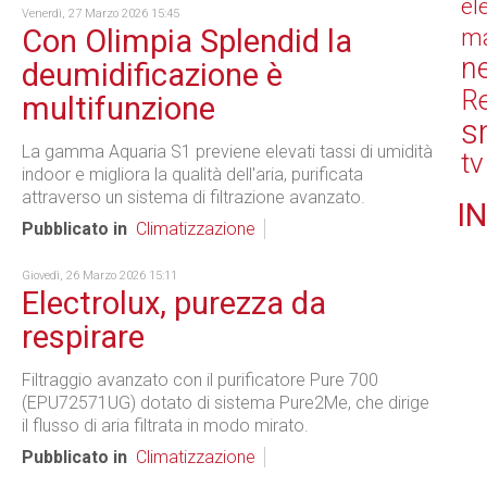
el
Venerdì, 27 Marzo 2026 15:45
Con Olimpia Splendid la
ma
n
deumidificazione è
Re
multifunzione
s
La gamma Aquaria S1 previene elevati tassi di umidità
tv
indoor e migliora la qualità dell'aria, purificata
attraverso un sistema di filtrazione avanzato.
IN
Pubblicato in
Climatizzazione
Giovedì, 26 Marzo 2026 15:11
Electrolux, purezza da
respirare
Filtraggio avanzato con il purificatore Pure 700
(EPU72571UG) dotato di sistema Pure2Me, che dirige
il flusso di aria filtrata in modo mirato.
Pubblicato in
Climatizzazione