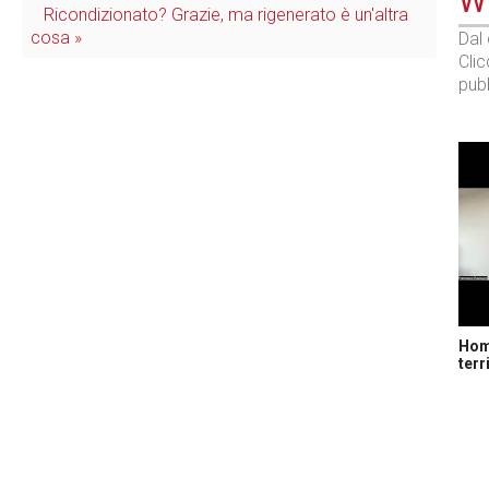
WE
Ricondizionato? Grazie, ma rigenerato è un'altra
cosa »
Dal
Cli
pubb
Home
terr