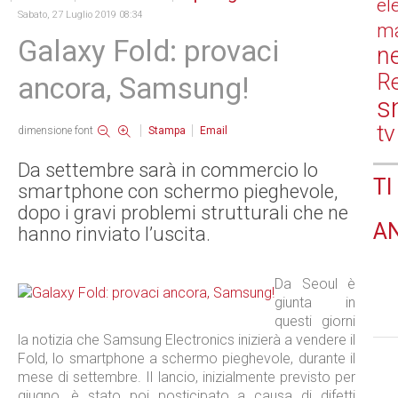
el
Sabato, 27 Luglio 2019 08:34
ma
Galaxy Fold: provaci
n
Re
ancora, Samsung!
s
tv
dimensione font
Stampa
Email
Da settembre sarà in commercio lo
TI
smartphone con schermo pieghevole,
dopo i gravi problemi strutturali che ne
A
hanno rinviato l’uscita.
Da Seoul è
giunta in
questi giorni
la notizia che Samsung Electronics inizierà a vendere il
Fold, lo smartphone a schermo pieghevole, durante il
mese di settembre. Il lancio, inizialmente previsto per
giugno, è stato poi posticipato a causa di difetti