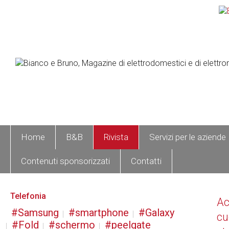
Home
B&B
Rivista
Servizi per le aziende
Contenuti sponsorizzati
Contatti
Telefonia
A
Samsung
smartphone
Galaxy
cu
Fold
schermo
peelgate