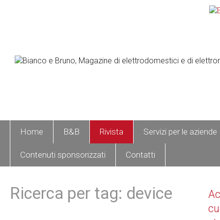
Home
B&B
Rivista
Servizi per le aziende
Contenuti sponsorizzati
Contatti
Ricerca per tag: device
A
cu