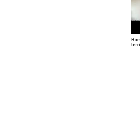
Home
terr