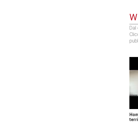
WE
Dal
Cli
pubb
Home
terr