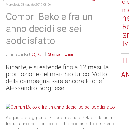
el
Mercoledì, 28 Agosto 2019 08:06
ma
Compri Beko e fra un
n
Re
anno decidi se sei
s
soddisfatto
tv
dimensione font
Stampa
Email
TI
Riparte, e si estende fino a 12 mesi, la
promozione del marchio turco. Volto
A
della campagna sarà ancora lo chef
Alessandro Borghese.
Acquistare oggi un elettrodomestico Beko e decidere
tra un anno se il prodotto ti ha soddisfatto o se vuoi