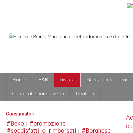
Home
B&B
Rivista
Servizi per le aziende
Contenuti sponsorizzati
Contatti
Consumatori
A
Beko
promozione
cu
soddisfatti_o_rimborsati
Borghese