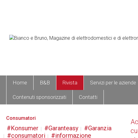
Home
B&B
Rivista
Servizi per le aziende
Contenuti sponsorizzati
Contatti
Consumatori
A
Konsumer
Garanteasy
Garanzia
cu
consumatori
informazione