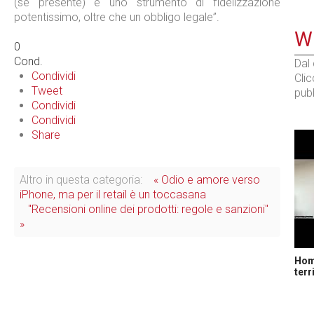
(se presente) è uno strumento di fidelizzazione
potentissimo, oltre che un obbligo legale”.
WE
0
Cond.
Dal
Condividi
Cli
Tweet
pubb
Condividi
Condividi
Share
Altro in questa categoria:
« Odio e amore verso
iPhone, ma per il retail è un toccasana
"Recensioni online dei prodotti: regole e sanzioni"
»
Home
terr