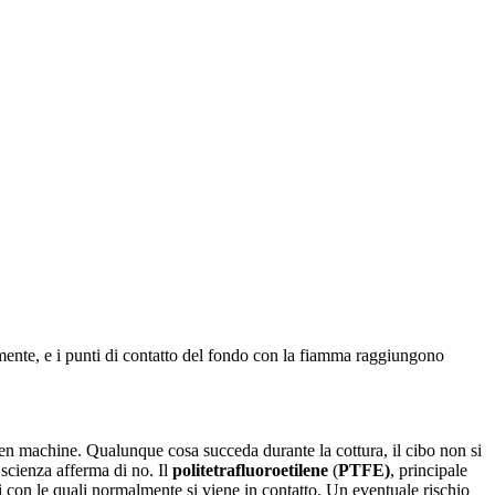
ilmente, e i punti di contatto del fondo con la fiamma raggiungono
en machine. Qualunque cosa succeda durante la cottura, il cibo non si
 scienza afferma di no. Il
politetrafluoroetilene
(
PTFE)
, principale
i con le quali normalmente si viene in contatto. Un eventuale rischio