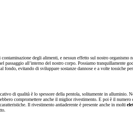
di contaminazione degli alimenti, e nessun effetto sul nostro organismo
 nel passaggio all’interno del nostro corpo. Possiamo tranquillamente god
ca al fondo, evitando di sviluppare sostanze dannose e a volte tossiche p
tivo di qualità è lo spessore della pentola, solitamente in alluminio. Non
bero compromettere anche il miglior rivestimento. E poi è il numero di s
ratteristiche. Il rivestimento antiaderente è presente anche in molti
ele
tto.