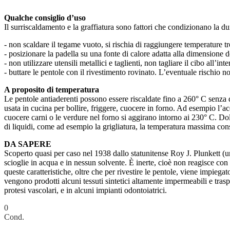
Qualche consiglio d’uso
Il surriscaldamento e la graffiatura sono fattori che condizionano la dur
- non scaldare il tegame vuoto, si rischia di raggiungere temperature t
- posizionare la padella su una fonte di calore adatta alla dimension
- non utilizzare utensili metallici e taglienti, non tagliare il cibo all’i
- buttare le pentole con il rivestimento rovinato. L’eventuale rischio n
A proposito di temperatura
Le pentole antiaderenti possono essere riscaldate fino a 260° C senza
usata in cucina per bollire, friggere, cuocere in forno. Ad esempio l’a
cuocere carni o le verdure nel forno si aggirano intorno ai 230° C. Dol
di liquidi, come ad esempio la grigliatura, la temperatura massima cons
DA SAPERE
Scoperto quasi per caso nel 1938 dallo statunitense Roy J. Plunkett (u
scioglie in acqua e in nessun solvente. È inerte, cioè non reagisce con
queste caratteristiche, oltre che per rivestire le pentole, viene impieg
vengono prodotti alcuni tessuti sintetici altamente impermeabili e tras
protesi vascolari, e in alcuni impianti odontoiatrici.
0
Cond.