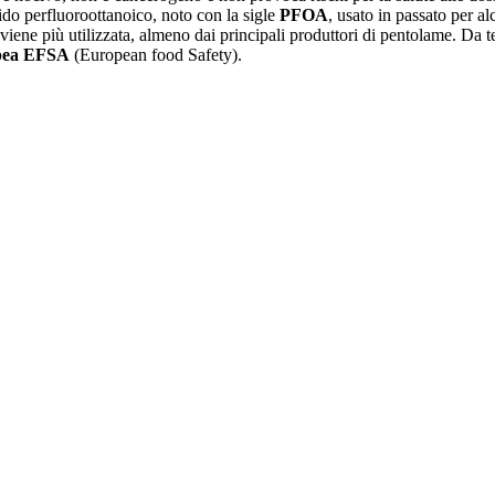
ido perfluoroottanoico, noto con la sigle
PFOA
, usato in passato per a
ene più utilizzata, almeno dai principali produttori di pentolame. Da tempo
pea EFSA
(European food Safety).