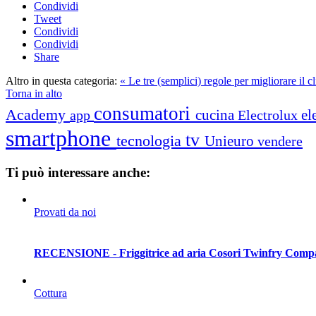
Condividi
Tweet
Condividi
Condividi
Share
Altro in questa categoria:
« Le tre (semplici) regole per migliorare il c
Torna in alto
consumatori
Academy
cucina
el
app
Electrolux
smartphone
tv
tecnologia
Unieuro
vendere
Ti può interessare anche:
Provati da noi
RECENSIONE - Friggitrice ad aria Cosori Twinfry Comp
Cottura