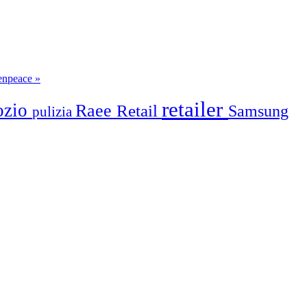
eenpeace »
retailer
ozio
Raee
Retail
Samsung
pulizia