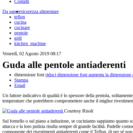
Contatti
Da sapere
sicurezza alimentare
teflon
cucina
cucinare
pentole
grill
kitchen_machine
Venerdì, 02 Agosto 2019 08:17
Guda alle pentole antiaderenti
dimensione font
riduci dimensione font
aumenta la dimensione 
Stampa
Email
Un fattore indicativo di qualità è lo spessore della pentola, solitamen
temperature che potrebbero compromettere anche il miglior rivestimen
Courtesy Risoli
Sul fornello o sul piano a induzione, se cuciniamo sappiamo quanto so
attacca e la loro pulizia risulta sempre di grande facilità. Padelle com
componente dei rivestimenti antiaderenti come il Teflon, di per sé non