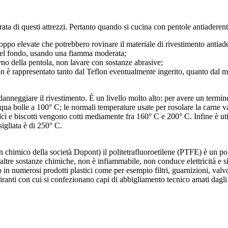
ata di questi attrezzi. Pertanto quando si cucina con pentole antiaderenti
roppo elevate che potrebbero rovinare il materiale di rivestimento antiad
e del fondo, usando una fiamma moderata;
nterno della pentola, non lavare con sostanze abrasive;
on è rappresentato tanto dal Teflon eventualmente ingerito, quanto dal me
 danneggiare il rivestimento. È un livello molto alto: per avere un term
cqua bolle a 100° C; le normali temperature usate per rosolare la carne v
ci e biscotti vengono cotti mediamente fra 160° C e 200° C. Infine è util
igliata è di 250° C.
n chimico della società Dupont) il politetrafluoroetilene (PTFE) è un po
 altre sostanze chimiche, non è infiammabile, non conduce elettricità e si
ato in numerosi prodotti plastici come per esempio filtri, guarnizioni, val
piranti con cui si confezionano capi di abbigliamento tecnico amati dagli 