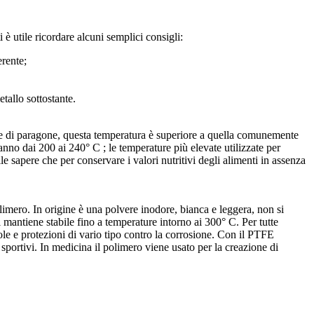
 è utile ricordare alcuni semplici consigli:
erente;
tallo sottostante.
ine di paragone, questa temperatura è superiore a quella comunemente
anno dai 200 ai 240° C ; le temperature più elevate utilizzate per
e sapere che per conservare i valori nutritivi degli alimenti in assenza
limero. In origine è una polvere inodore, bianca e leggera, non si
 mantiene stabile fino a temperature intorno ai 300° C. Per tutte
vole e protezioni di vario tipo contro la corrosione. Con il PTFE
sportivi. In medicina il polimero viene usato per la creazione di