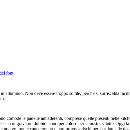
del font
te in alluminio. Non deve essere troppo sottile, perché si surriscalda fac
to.
no comode le padelle antiaderenti, comprese quelle presenti nelle kitch
ode su cui grava un dubbio: sono pericolose per la nostra salute? Oggi la
 è nocivo, non è cancerogeno e non provoca rischi per la salute alle dos