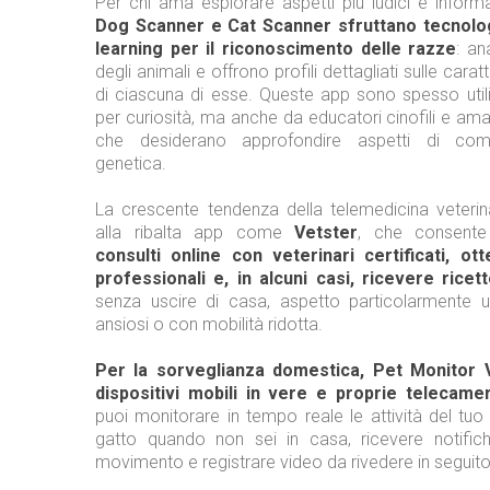
Per chi ama esplorare aspetti più ludici e inform
Dog Scanner e Cat Scanner sfruttano tecnolo
learning per il riconoscimento delle razze
: an
degli animali e offrono profili dettagliati sulle caratt
di ciascuna di esse. Queste app sono spesso util
per curiosità, ma anche da educatori cinofili e aman
che desiderano approfondire aspetti di co
genetica.
La crescente tendenza della telemedicina veterin
alla ribalta app come
Vetster
, che consent
consulti online con veterinari certificati, ot
professionali e, in alcuni casi, ricevere ricette
senza uscire di casa, aspetto particolarmente ut
ansiosi o con mobilità ridotta.
Per la sorveglianza domestica, Pet Monitor 
dispositivi mobili in vere e proprie telecame
puoi monitorare in tempo reale le attività del tu
gatto quando non sei in casa, ricevere notifiche 
movimento e registrare video da rivedere in seguito