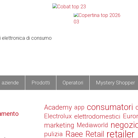
e aziende
Prodotti
Operatori
Mystery Shopper
consumatori
Academy
app
amento
Electrolux
elettrodomestici
Euro
negozi
marketing
Mediaworld
retailer
Raee
Retail
pulizia