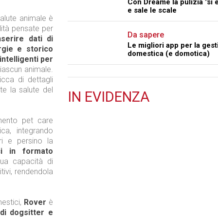
Con Dreame la pulizia "si 
e sale le scale
salute animale è
alità pensate per
Da sapere
serire dati di
Le migliori app per la ges
ergie e storico
domestica (e domotica)
ntelligenti per
ciascun animale.
icca di dettagli
te la salute del
IN
EVIDENZA
Retail
mento pet care
ica, integrando
i e persino la
ci in formato
sua capacità di
itivi, rendendola
Il Blog di Nathan (vita da negozio)
estici,
Rover
è
di dogsitter e