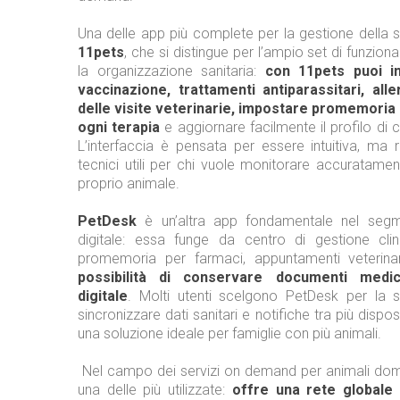
Una delle app più complete per la gestione della 
11pets
, che si distingue per l’ampio set di funzion
la organizzazione sanitaria:
con 11pets puoi in
vaccinazione, trattamenti antiparassitari, all
delle visite veterinarie, impostare promemoria i
ogni terapia
e aggiornare facilmente il profilo di 
L’interfaccia è pensata per essere intuitiva, ma r
tecnici utili per chi vuole monitorare accuratamen
proprio animale.
PetDesk
è un’altra app fondamentale nel seg
digitale: essa funge da centro di gestione clin
promemoria per farmaci, appuntamenti veterinar
possibilità di conservare documenti medi
digitale
. Molti utenti scelgono PetDesk per la 
sincronizzare dati sanitari e notifiche tra più dispos
una soluzione ideale per famiglie con più animali.
Nel campo dei servizi on demand per animali dom
una delle più utilizzate:
offre una rete globale 