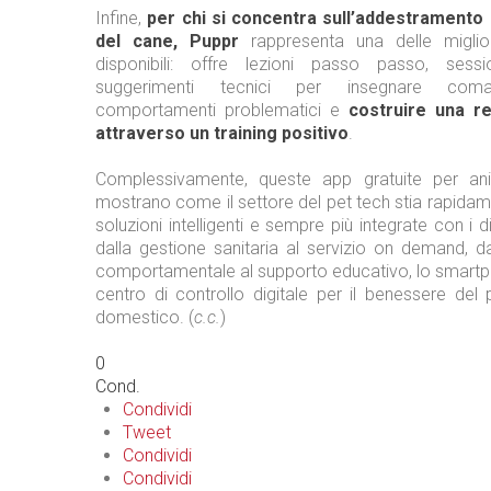
Infine,
per chi si concentra sull’addestramento 
del cane, Puppr
rappresenta una delle miglior
disponibili: offre lezioni passo passo, sess
suggerimenti tecnici per insegnare coman
comportamenti problematici e
costruire una re
attraverso un training positivo
.
Complessivamente, queste app gratuite per ani
mostrano come il settore del pet tech stia rapida
soluzioni intelligenti e sempre più integrate con i di
dalla gestione sanitaria al servizio on demand, d
comportamentale al supporto educativo, lo smartp
centro di controllo digitale per il benessere del
domestico. (
c.c.
)
0
Cond.
Condividi
Tweet
Condividi
Condividi