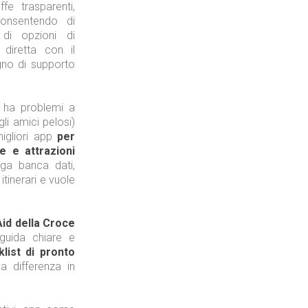
ffe trasparenti,
Tecnologie
onsentendo di
di opzioni di
diretta con il
ogno di supporto
o ha problemi a
Industria
gli amici pelosi)
igliori app
per
ge e attrazioni
nga banca dati,
 itinerari e vuole
Prima dello shopping
Aid della Croce
guida chiare e
list di pronto
 differenza in
Industria