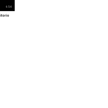
6:54
itorio