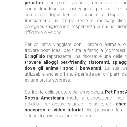
petsitter
con profili verificati, recensioni e tari
concentrandosi su passeggiate per cani e c
prenotare dogwalker in pochi clic. Dispone 
tracciamento in tempo reale e messaggistica 
caregiver, migliorando l’esperienza di chi ha bis
affidabile e veloce.
Per chi ama viaggiare con il proprio animale, 
trovare posti ideali per tutta la famiglia (compresi 
BringFido
rappresenta una risorsa: è una delle m
trovare alloggi pet-friendly, ristoranti, spiag
dove gli animali sono i benvenuti
. La sua lu
utilizzabile anche offline, è perfetta per chi pianifica
evitare brutte sorprese.
Sul fronte della salute e dell’emergenza,
Pet First 
Rossa Americana
mette a disposizione linee 
affidabili per gestire situazioni critiche, con
check
soccorso e video-tutorial
che possono fare la
attesa di assistenza professionale.