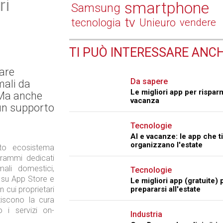
ri
smartphone
Samsung
tv
tecnologia
Unieuro
vendere
TI PUÒ INTERESSARE ANCH
are
Da sapere
mali da
Le migliori app per rispar
 Ma anche
vacanza
 un supporto
Tecnologie
AI e vacanze: le app che ti
organizzano l'estate
to ecosistema
grammi dedicati
mali domestici,
Tecnologie
 su App Store e
Le migliori app (gratuite) 
 cui proprietari
prepararsi all'estate
tiscono la cura
o i servizi on-
Industria