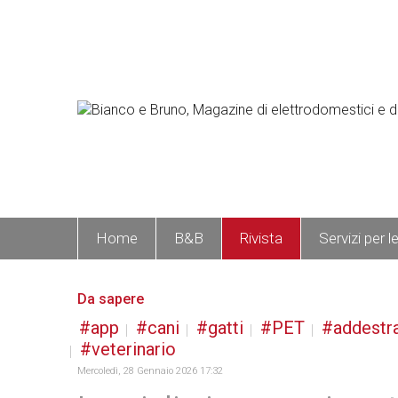
Home
B&B
Rivista
Servizi per l
Da sapere
app
cani
gatti
PET
addestr
veterinario
Mercoledì, 28 Gennaio 2026 17:32