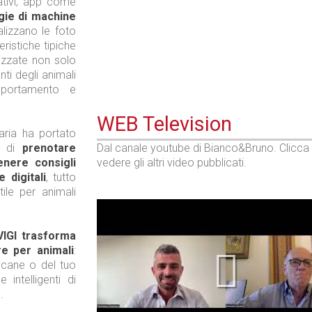
ativi, app come
gie di machine
alizzano le foto
eristiche tipiche
izzate non solo
ti degli animali
mportamento e
WEB Television
aria ha portato
e di
prenotare
Dal canale youtube di Bianco&Bruno. Clicca
tenere consigli
vedere gli altri video pubblicati.
 digitali
, tutto
ile per animali
VIGI trasforma
re per animali
:
o cane o del tuo
intelligenti di
.