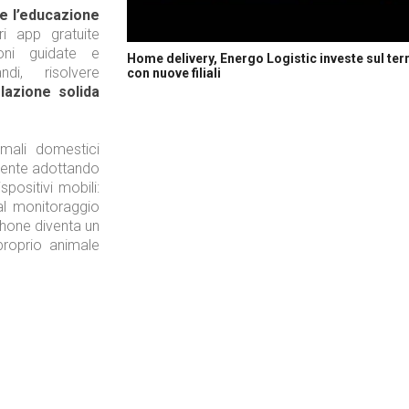
e l’educazione
i app gratuite
ioni guidate e
Home delivery, Energo Logistic investe sul terr
di, risolvere
con nuove filiali
lazione solida
mali domestici
mente adottando
spositivi mobili:
al monitoraggio
hone diventa un
 proprio animale